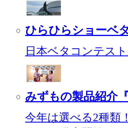
ひらひらショーベ
日本ベタコンテスト2
みずもの製品紹介『
今年は選べる2種類