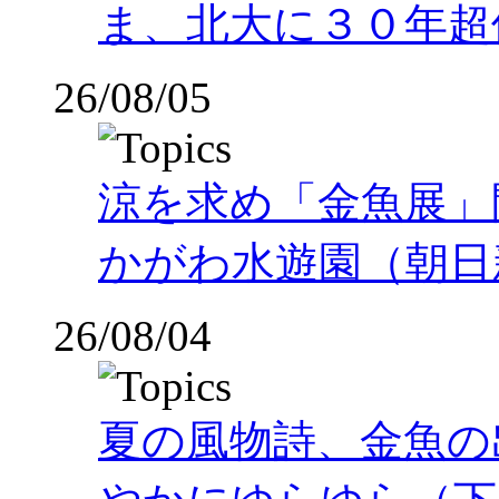
ま、北大に３０年超
26/08/05
涼を求め「金魚展」
かがわ水遊園（朝日
26/08/04
夏の風物詩、金魚の