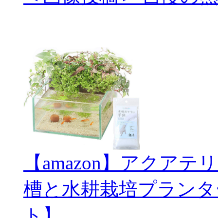
【amazon】アクアテ
槽と水耕栽培プランタ
ト】