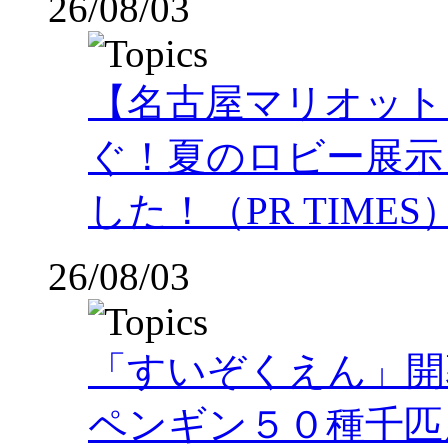
26/08/03
【名古屋マリオット
ぐ！夏のロビー展示
した！（PR TIMES
26/08/03
「すいぞくえん」開
ペンギン５０種千匹