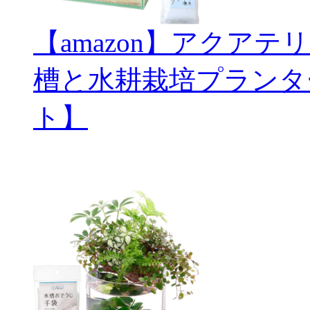
【amazon】アクアテ
槽と水耕栽培プランタ
ト】