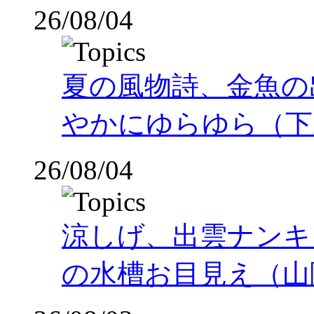
26/08/04
夏の風物詩、金魚の
やかにゆらゆら（下
26/08/04
涼しげ、出雲ナンキ
の水槽お目見え（山