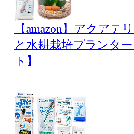
【amazon】アクアテリ
と水耕栽培プランター
ト】