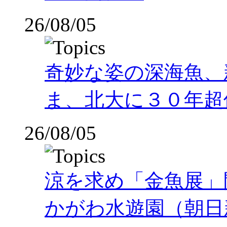
26/08/05
奇妙な姿の深海魚、
ま、北大に３０年超
26/08/05
涼を求め「金魚展」
かがわ水遊園（朝日