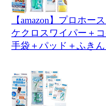
【amazon】プロホ
ケクロスワイパー＋コ
手袋＋パッド＋ふきん