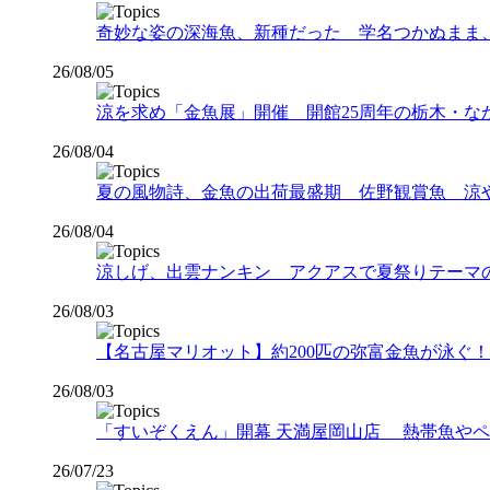
奇妙な姿の深海魚、新種だった 学名つかぬまま
26/08/05
涼を求め「金魚展」開催 開館25周年の栃木・な
26/08/04
夏の風物詩、金魚の出荷最盛期 佐野観賞魚 涼
26/08/04
涼しげ、出雲ナンキン アクアスで夏祭りテーマ
26/08/03
【名古屋マリオット】約200匹の弥富金魚が泳ぐ！夏
26/08/03
「すいぞくえん」開幕 天満屋岡山店 熱帯魚や
26/07/23