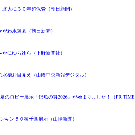
、北大に３０年超保管（朝日新聞）
かがわ水遊園（朝日新聞）
やかにゆらゆら（下野新聞社）
の水槽お目見え（山陰中央新報デジタル）
のロビー展示『錦魚の舞2026』が始まりました！（PR TIME
ペンギン５０種千匹展示（山陽新聞）