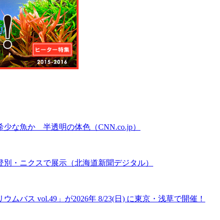
魚か 半透明の体色（CNN.co.jp）
登別・ニクスで展示（北海道新聞デジタル）
 vol.49」が2026年 8/23(日) に東京・浅草で開催！