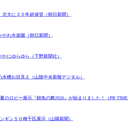
、北大に３０年超保管（朝日新聞）
かがわ水遊園（朝日新聞）
やかにゆらゆら（下野新聞社）
の水槽お目見え（山陰中央新報デジタル）
のロビー展示『錦魚の舞2026』が始まりました！（PR TIME
ペンギン５０種千匹展示（山陽新聞）