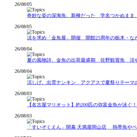
26/08/05
奇妙な姿の深海魚、新種だった 学名つかぬまま
26/08/05
涼を求め「金魚展」開催 開館25周年の栃木・な
26/08/04
夏の風物詩、金魚の出荷最盛期 佐野観賞魚 涼
26/08/04
涼しげ、出雲ナンキン アクアスで夏祭りテーマ
26/08/03
【名古屋マリオット】約200匹の弥富金魚が泳ぐ！夏
26/08/03
「すいぞくえん」開幕 天満屋岡山店 熱帯魚や