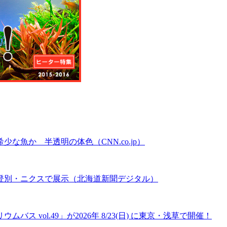
魚か 半透明の体色（CNN.co.jp）
登別・ニクスで展示（北海道新聞デジタル）
 vol.49」が2026年 8/23(日) に東京・浅草で開催！