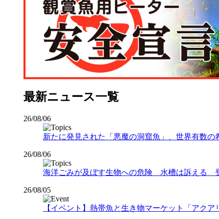
最新ニュース一覧
26/08/06
新たに発見された「悪魔の洞窟魚」、世界有数の希少な
26/08/06
海洋ごみが及ぼす生物への危険 水槽は訴える 
26/08/05
【イベント】熱帯魚と生き物マーケット「アクアリウムバス