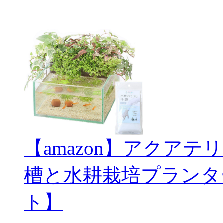
【amazon】アクアテ
槽と水耕栽培プランタ
ト】