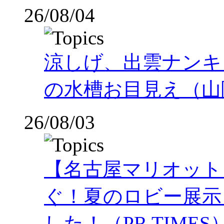
26/08/04
涼しげ、出雲ナンキ
の水槽お目見え（山
26/08/03
【名古屋マリオット
ぐ！夏のロビー展示
した！（PR TIMES