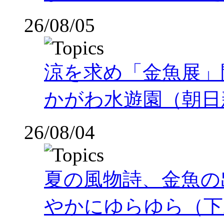
26/08/05
涼を求め「金魚展」
かがわ水遊園（朝日
26/08/04
夏の風物詩、金魚の
やかにゆらゆら（下