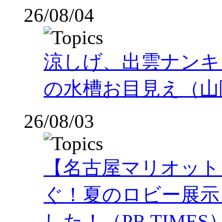
26/08/04
涼しげ、出雲ナンキ
の水槽お目見え（山
26/08/03
【名古屋マリオット
ぐ！夏のロビー展示
した！（PR TIMES