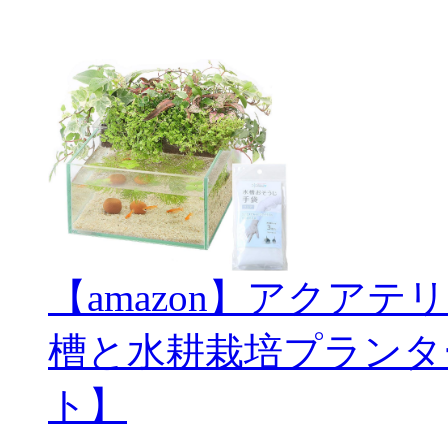
【amazon】アクアテ
槽と水耕栽培プランタ
ト】