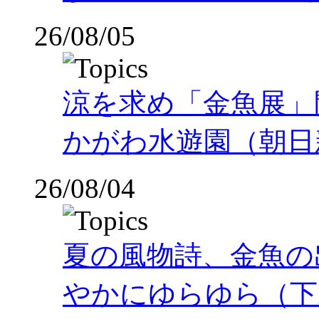
26/08/05
涼を求め「金魚展」
かがわ水遊園（朝日
26/08/04
夏の風物詩、金魚の
やかにゆらゆら（下