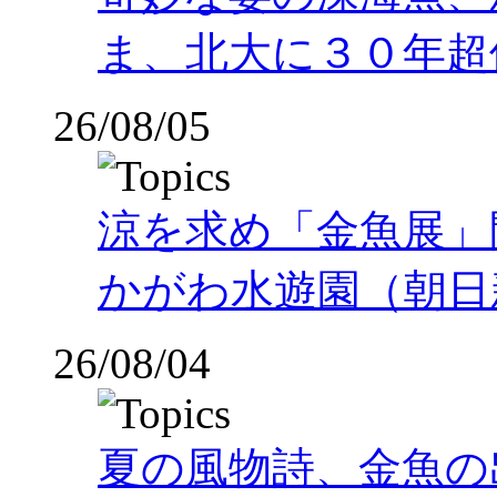
ま、北大に３０年超
26/08/05
涼を求め「金魚展」
かがわ水遊園（朝日
26/08/04
夏の風物詩、金魚の