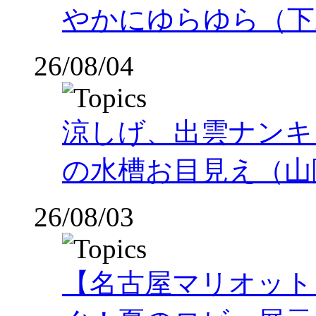
やかにゆらゆら（下
26/08/04
涼しげ、出雲ナンキ
の水槽お目見え（山
26/08/03
【名古屋マリオット