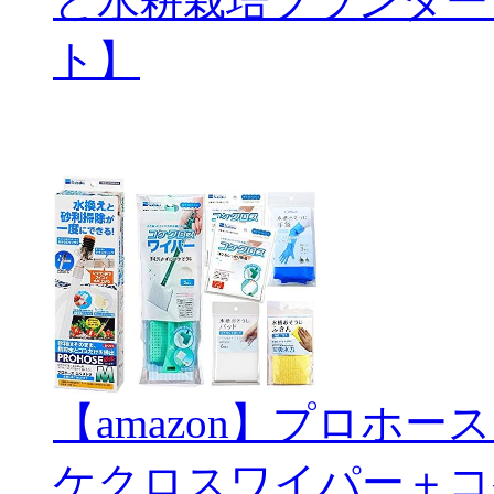
と水耕栽培プランター
ト】
【amazon】プロホ
ケクロスワイパー＋コ