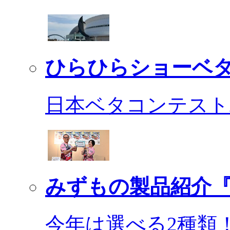
ひらひらショーベ
日本ベタコンテスト2
みずもの製品紹介『
今年は選べる2種類