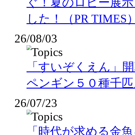
ぐ！夏のロビー展示
した！（PR TIMES
26/08/03
「すいぞくえん」開
ペンギン５０種千匹
26/07/23
「時代が求める金魚