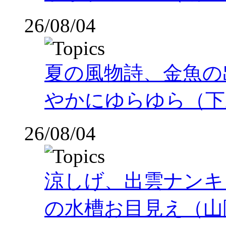
26/08/04
夏の風物詩、金魚の
やかにゆらゆら（下
26/08/04
涼しげ、出雲ナンキ
の水槽お目見え（山