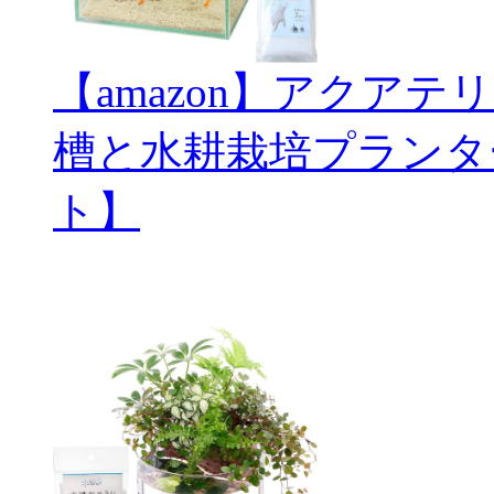
【amazon】アクアテ
槽と水耕栽培プランタ
ト】