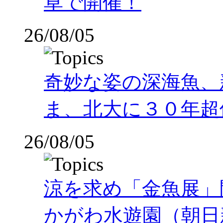
草で開催！
26/08/05
奇妙な姿の深海魚、
ま、北大に３０年超
26/08/05
涼を求め「金魚展」
かがわ水遊園（朝日