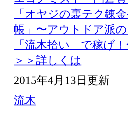
「オヤジの裏テク錬金
帳」〜アウトドア派の
「流木拾い」で稼げ！
＞＞詳しくは
2015年4月13日更新
流木