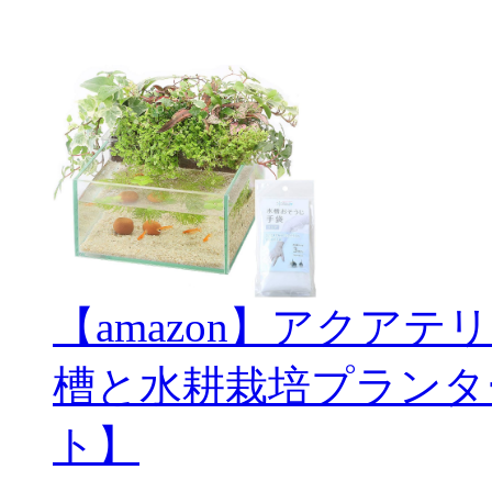
【amazon】アクアテ
槽と水耕栽培プランタ
ト】