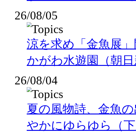
26/08/05
涼を求め「金魚展」
かがわ水遊園（朝日
26/08/04
夏の風物詩、金魚の
やかにゆらゆら（下