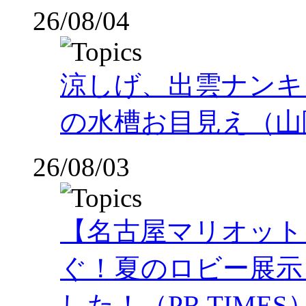
26/08/04
涼しげ、出雲ナンキ
の水槽お目見え（山
26/08/03
【名古屋マリオット
ぐ！夏のロビー展示
した！（PR TIMES