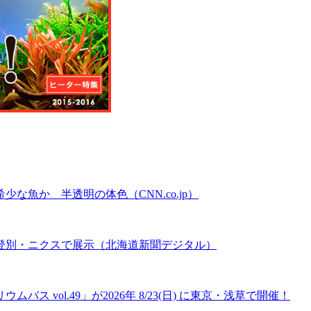
魚か 半透明の体色（CNN.co.jp）
登別・ニクスで展示（北海道新聞デジタル）
 vol.49」が2026年 8/23(日) に東京・浅草で開催！