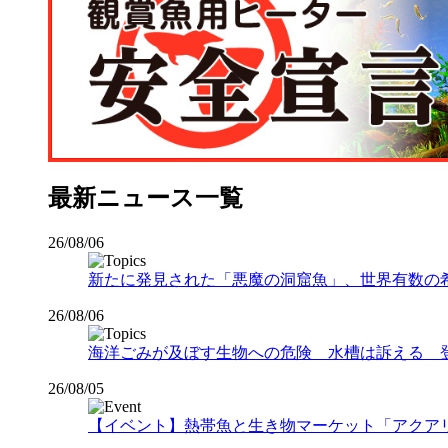
最新ニュース一覧
26/08/06
新たに発見された「悪魔の洞窟魚」、世界有数の希少な
26/08/06
海洋ごみが及ぼす生物への危険 水槽は訴える 
26/08/05
【イベント】熱帯魚と生き物マーケット「アクアリウムバス