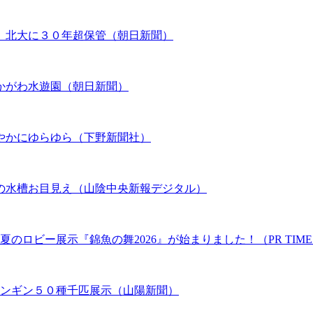
、北大に３０年超保管（朝日新聞）
かがわ水遊園（朝日新聞）
やかにゆらゆら（下野新聞社）
の水槽お目見え（山陰中央新報デジタル）
のロビー展示『錦魚の舞2026』が始まりました！（PR TIME
ペンギン５０種千匹展示（山陽新聞）