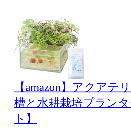
【amazon】アクアテ
槽と水耕栽培プランタ
ト】