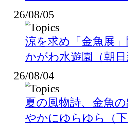
26/08/05
涼を求め「金魚展」
かがわ水遊園（朝日
26/08/04
夏の風物詩、金魚の
やかにゆらゆら（下