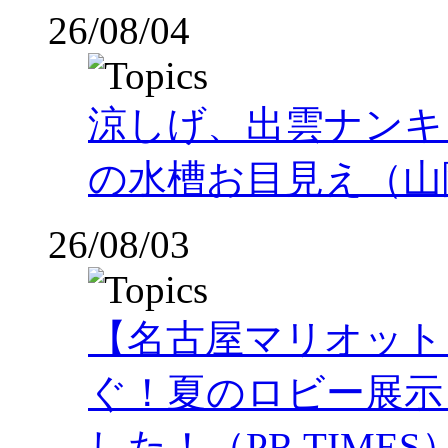
26/08/04
涼しげ、出雲ナンキ
の水槽お目見え（山
26/08/03
【名古屋マリオット
ぐ！夏のロビー展示
した！（PR TIMES