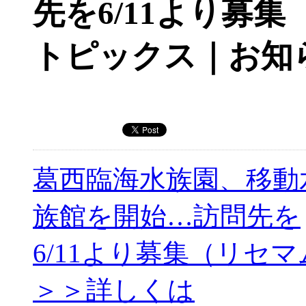
先を6/11より募
トピックス｜お知
葛西臨海水族園、移動
族館を開始…訪問先を
6/11より募集（リセ
＞＞詳しくは