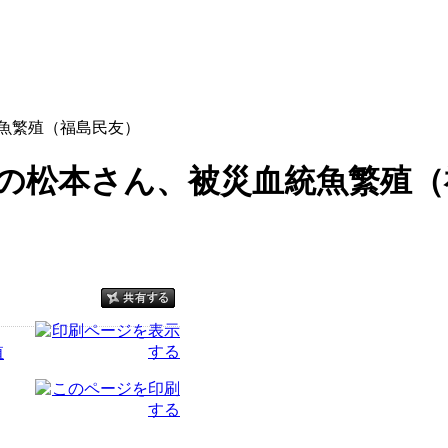
魚繁殖（福島民友）
葉の松本さん、被災血統魚繁殖（
殖