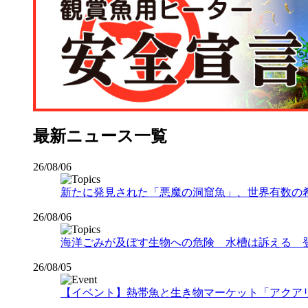
最新ニュース一覧
26/08/06
新たに発見された「悪魔の洞窟魚」、世界有数の希少な
26/08/06
海洋ごみが及ぼす生物への危険 水槽は訴える 
26/08/05
【イベント】熱帯魚と生き物マーケット「アクアリウムバス