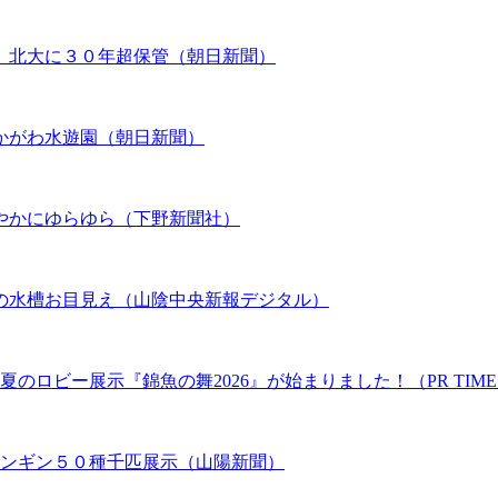
、北大に３０年超保管（朝日新聞）
かがわ水遊園（朝日新聞）
やかにゆらゆら（下野新聞社）
の水槽お目見え（山陰中央新報デジタル）
のロビー展示『錦魚の舞2026』が始まりました！（PR TIME
ペンギン５０種千匹展示（山陽新聞）