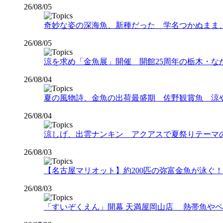
26/08/05
奇妙な姿の深海魚、新種だった 学名つかぬまま
26/08/05
涼を求め「金魚展」開催 開館25周年の栃木・な
26/08/04
夏の風物詩、金魚の出荷最盛期 佐野観賞魚 涼
26/08/04
涼しげ、出雲ナンキン アクアスで夏祭りテーマ
26/08/03
【名古屋マリオット】約200匹の弥富金魚が泳ぐ！夏
26/08/03
「すいぞくえん」開幕 天満屋岡山店 熱帯魚や