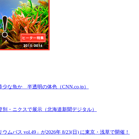
魚か 半透明の体色（CNN.co.jp）
登別・ニクスで展示（北海道新聞デジタル）
 vol.49」が2026年 8/23(日) に東京・浅草で開催！