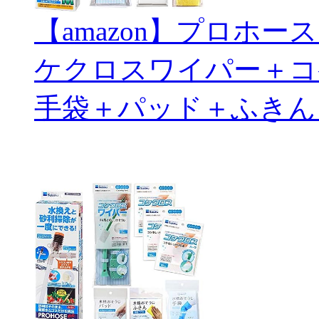
【amazon】プロホ
ケクロスワイパー＋コ
手袋＋パッド＋ふきん