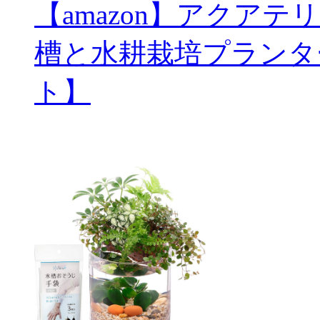
【amazon】アクアテ
槽と水耕栽培プランタ
ト】