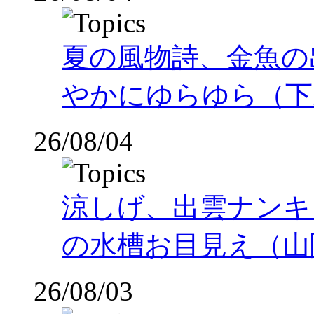
夏の風物詩、金魚の
やかにゆらゆら（下
26/08/04
涼しげ、出雲ナンキ
の水槽お目見え（山
26/08/03