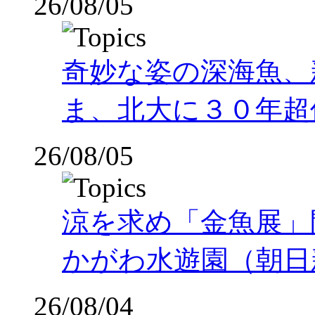
26/08/05
奇妙な姿の深海魚、
ま、北大に３０年超
26/08/05
涼を求め「金魚展」
かがわ水遊園（朝日
26/08/04