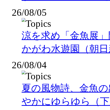
26/08/05
涼を求め「金魚展」
かがわ水遊園（朝日
26/08/04
夏の風物詩、金魚の
やかにゆらゆら（下