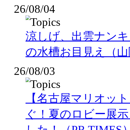
26/08/04
涼しげ、出雲ナンキ
の水槽お目見え（山
26/08/03
【名古屋マリオット
ぐ！夏のロビー展示
した！（PR TIMES