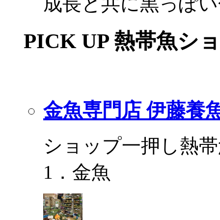
成長と共に黒っぽい
PICK UP 熱帯魚シ
金魚専門店 伊藤養
ショップ一押し熱帯
1．金魚