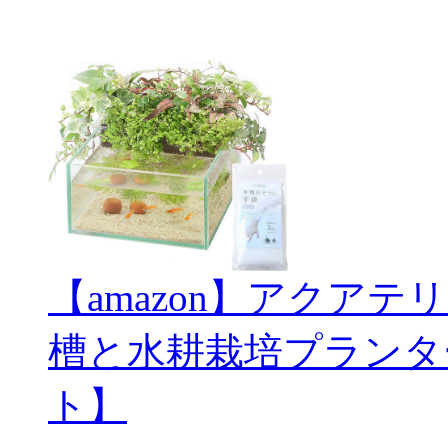
【amazon】アクアテ
槽と水耕栽培プランタ
ト】