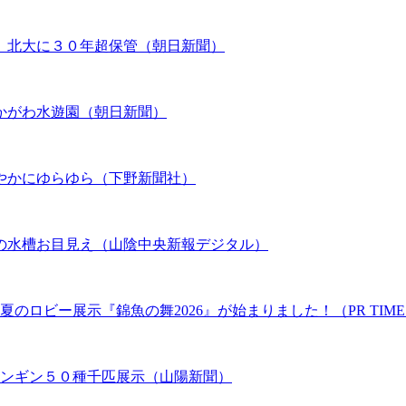
、北大に３０年超保管（朝日新聞）
かがわ水遊園（朝日新聞）
やかにゆらゆら（下野新聞社）
の水槽お目見え（山陰中央新報デジタル）
のロビー展示『錦魚の舞2026』が始まりました！（PR TIME
ペンギン５０種千匹展示（山陽新聞）