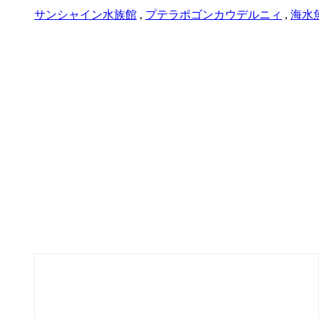
サンシャイン水族館
,
プテラポゴンカウデルニィ
,
海水