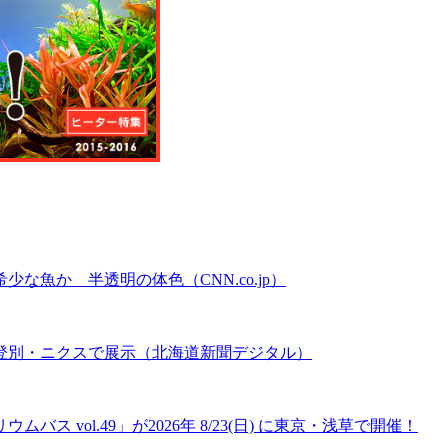
魚か 半透明の体色（CNN.co.jp）
登別・ニクスで展示（北海道新聞デジタル）
 vol.49」が2026年 8/23(日) に東京・浅草で開催！