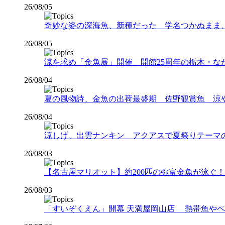
26/08/05
奇妙な姿の深海魚、新種だった 学名つかぬまま
26/08/05
涼を求め「金魚展」開催 開館25周年の栃木・な
26/08/04
夏の風物詩、金魚の出荷最盛期 佐野観賞魚 涼
26/08/04
涼しげ、出雲ナンキン アクアスで夏祭りテーマ
26/08/03
【名古屋マリオット】約200匹の弥富金魚が泳ぐ！夏
26/08/03
「すいぞくえん」開幕 天満屋岡山店 熱帯魚や