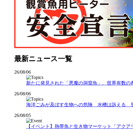
最新ニュース一覧
26/08/06
新たに発見された「悪魔の洞窟魚」、世界有数の希少な
26/08/06
海洋ごみが及ぼす生物への危険 水槽は訴える 
26/08/05
【イベント】熱帯魚と生き物マーケット「アクアリウムバス