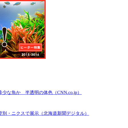
魚か 半透明の体色（CNN.co.jp）
登別・ニクスで展示（北海道新聞デジタル）