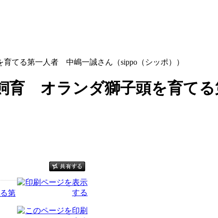
育てる第一人者 中嶋一誠さん（sippo（シッポ））
飼育 オランダ獅子頭を育てる
る第