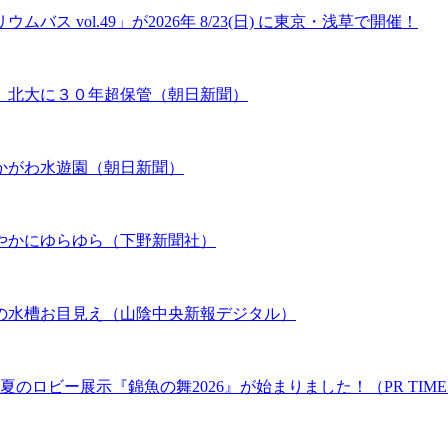
 vol.49」が2026年 8/23(日) に東京・浅草で開催！
、北大に３０年超保管（朝日新聞）
かがわ水遊園（朝日新聞）
やかにゆらゆら（下野新聞社）
の水槽お目見え（山陰中央新報デジタル）
のロビー展示『錦魚の舞2026』が始まりました！（PR TIME