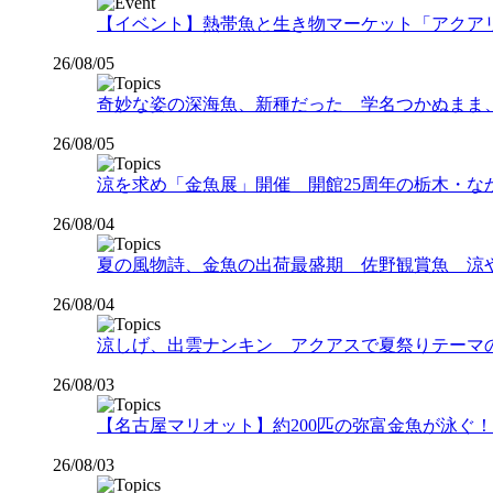
【イベント】熱帯魚と生き物マーケット「アクアリウムバス
26/08/05
奇妙な姿の深海魚、新種だった 学名つかぬまま
26/08/05
涼を求め「金魚展」開催 開館25周年の栃木・な
26/08/04
夏の風物詩、金魚の出荷最盛期 佐野観賞魚 涼
26/08/04
涼しげ、出雲ナンキン アクアスで夏祭りテーマ
26/08/03
【名古屋マリオット】約200匹の弥富金魚が泳ぐ！夏
26/08/03