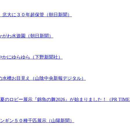
、北大に３０年超保管（朝日新聞）
かがわ水遊園（朝日新聞）
やかにゆらゆら（下野新聞社）
の水槽お目見え（山陰中央新報デジタル）
のロビー展示『錦魚の舞2026』が始まりました！（PR TIME
ペンギン５０種千匹展示（山陽新聞）