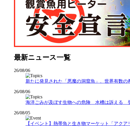
最新ニュース一覧
26/08/06
新たに発見された「悪魔の洞窟魚」、世界有数の希少な
26/08/06
海洋ごみが及ぼす生物への危険 水槽は訴える 
26/08/05
【イベント】熱帯魚と生き物マーケット「アクアリウムバス