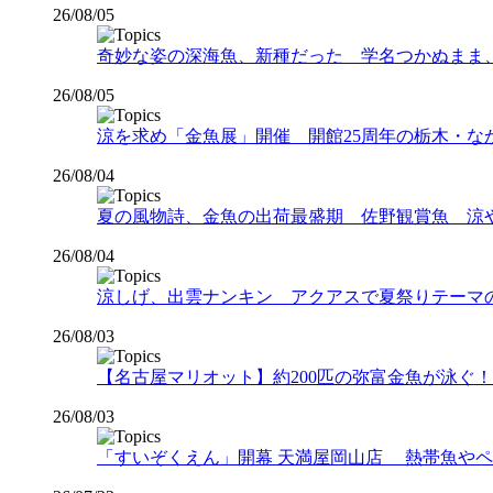
26/08/05
奇妙な姿の深海魚、新種だった 学名つかぬまま
26/08/05
涼を求め「金魚展」開催 開館25周年の栃木・な
26/08/04
夏の風物詩、金魚の出荷最盛期 佐野観賞魚 涼
26/08/04
涼しげ、出雲ナンキン アクアスで夏祭りテーマ
26/08/03
【名古屋マリオット】約200匹の弥富金魚が泳ぐ！夏
26/08/03
「すいぞくえん」開幕 天満屋岡山店 熱帯魚や