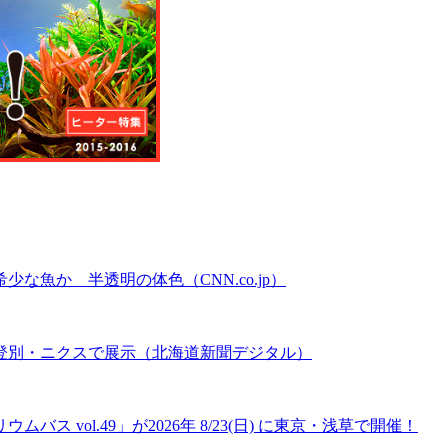
魚か 半透明の体色（CNN.co.jp）
登別・ニクスで展示（北海道新聞デジタル）
 vol.49」が2026年 8/23(日) に東京・浅草で開催！