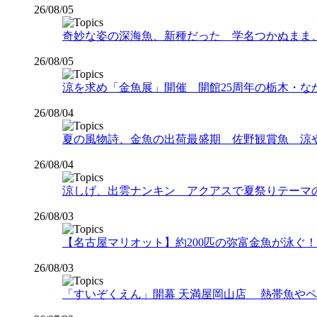
26/08/05
奇妙な姿の深海魚、新種だった 学名つかぬまま
26/08/05
涼を求め「金魚展」開催 開館25周年の栃木・な
26/08/04
夏の風物詩、金魚の出荷最盛期 佐野観賞魚 涼
26/08/04
涼しげ、出雲ナンキン アクアスで夏祭りテーマ
26/08/03
【名古屋マリオット】約200匹の弥富金魚が泳ぐ！夏
26/08/03
「すいぞくえん」開幕 天満屋岡山店 熱帯魚や