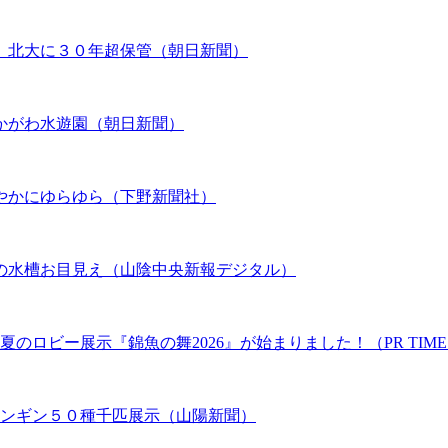
、北大に３０年超保管（朝日新聞）
かがわ水遊園（朝日新聞）
やかにゆらゆら（下野新聞社）
の水槽お目見え（山陰中央新報デジタル）
のロビー展示『錦魚の舞2026』が始まりました！（PR TIME
ペンギン５０種千匹展示（山陽新聞）