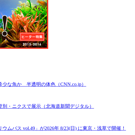
魚か 半透明の体色（CNN.co.jp）
登別・ニクスで展示（北海道新聞デジタル）
 vol.49」が2026年 8/23(日) に東京・浅草で開催！