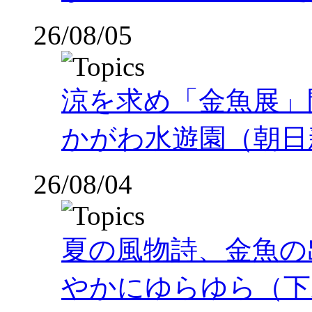
26/08/05
涼を求め「金魚展」
かがわ水遊園（朝日
26/08/04
夏の風物詩、金魚の
やかにゆらゆら（下