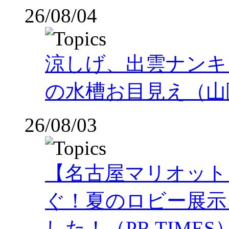
26/08/04
涼しげ、出雲ナンキ
の水槽お目見え（山
26/08/03
【名古屋マリオット
ぐ！夏のロビー展示
した！（PR TIMES