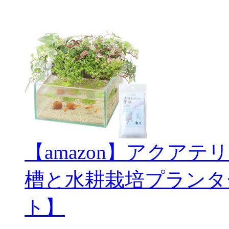
【amazon】アクアテ
槽と水耕栽培プランタ
ト】