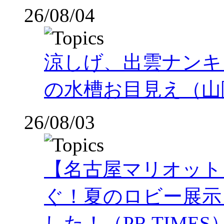
26/08/04
涼しげ、出雲ナンキ
の水槽お目見え（山
26/08/03
【名古屋マリオット
ぐ！夏のロビー展示
した！（PR TIMES