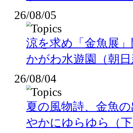
26/08/05
涼を求め「金魚展」
かがわ水遊園（朝日
26/08/04
夏の風物詩、金魚の
やかにゆらゆら（下