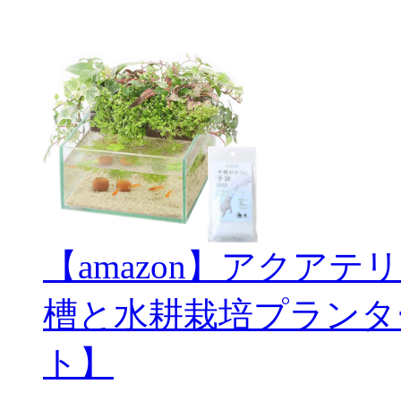
【amazon】アクアテ
槽と水耕栽培プランタ
ト】