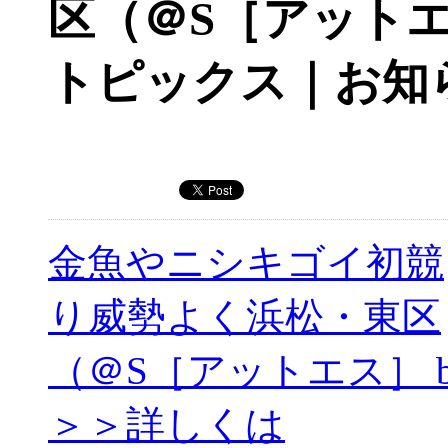
区（＠S［アットエ
トピックス｜お知
金魚やニシキゴイ初競
り威勢よく浜松・東区
（＠S［アットエス］ b
＞＞詳しくは