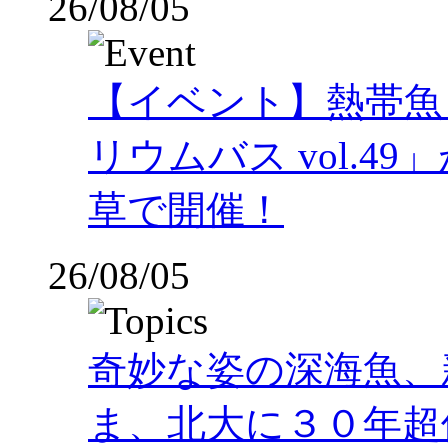
26/08/05
【イベント】熱帯魚
リウムバス vol.49」
草で開催！
26/08/05
奇妙な姿の深海魚、
ま、北大に３０年超