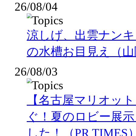
26/08/04
涼しげ、出雲ナンキ
の水槽お目見え（山
26/08/03
【名古屋マリオット
ぐ！夏のロビー展示
した！（PR TIMES