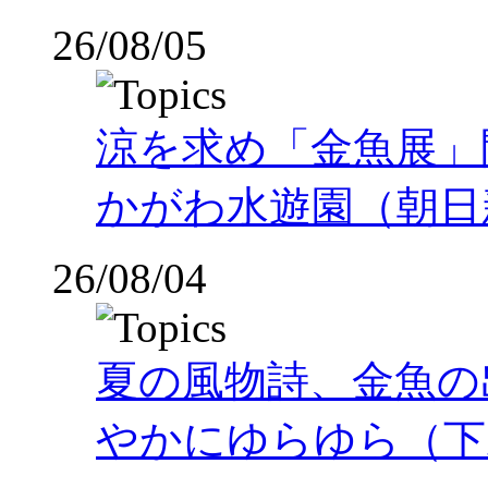
26/08/05
涼を求め「金魚展」
かがわ水遊園（朝日
26/08/04
夏の風物詩、金魚の
やかにゆらゆら（下