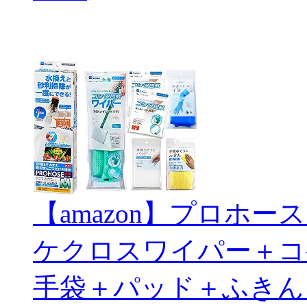
【amazon】プロホ
ケクロスワイパー＋コ
手袋＋パッド＋ふきん