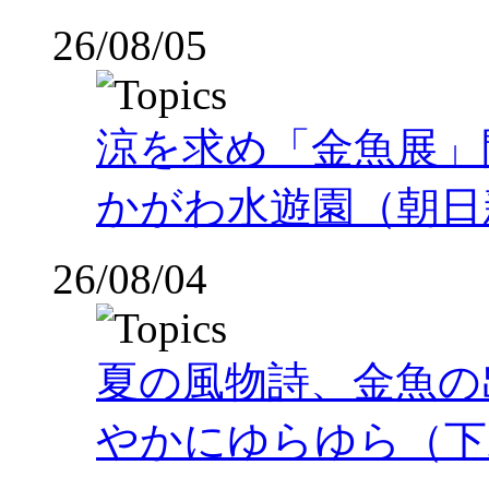
26/08/05
涼を求め「金魚展」
かがわ水遊園（朝日
26/08/04
夏の風物詩、金魚の
やかにゆらゆら（下