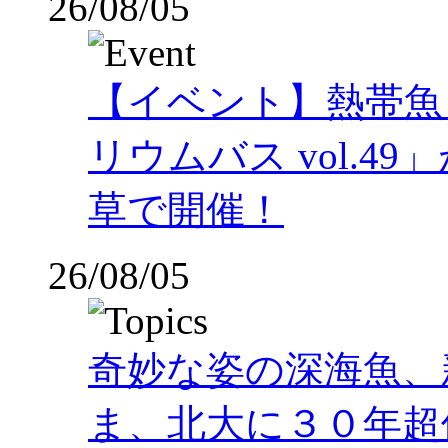
26/08/05
【イベント】熱帯魚
リウムバス vol.49」
草で開催！
26/08/05
奇妙な姿の深海魚、
ま、北大に３０年超