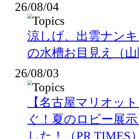
26/08/04
涼しげ、出雲ナンキ
の水槽お目見え（山
26/08/03
【名古屋マリオット
ぐ！夏のロビー展示
した！（PR TIMES