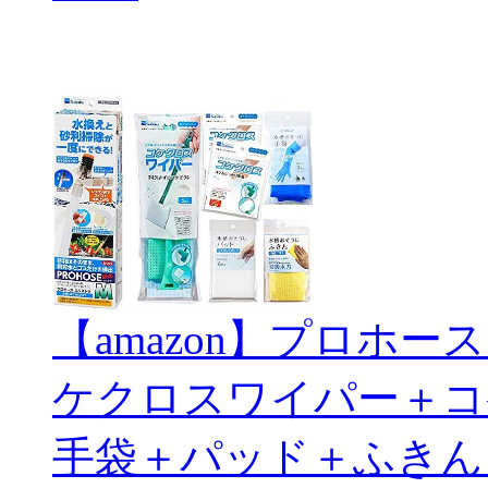
【amazon】プロホ
ケクロスワイパー＋コ
手袋＋パッド＋ふきん