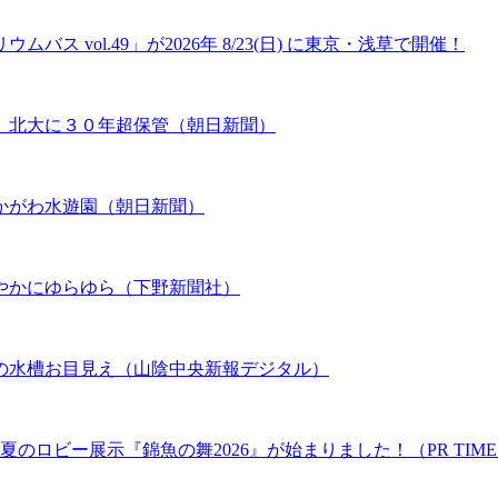
 vol.49」が2026年 8/23(日) に東京・浅草で開催！
、北大に３０年超保管（朝日新聞）
かがわ水遊園（朝日新聞）
やかにゆらゆら（下野新聞社）
の水槽お目見え（山陰中央新報デジタル）
のロビー展示『錦魚の舞2026』が始まりました！（PR TIME