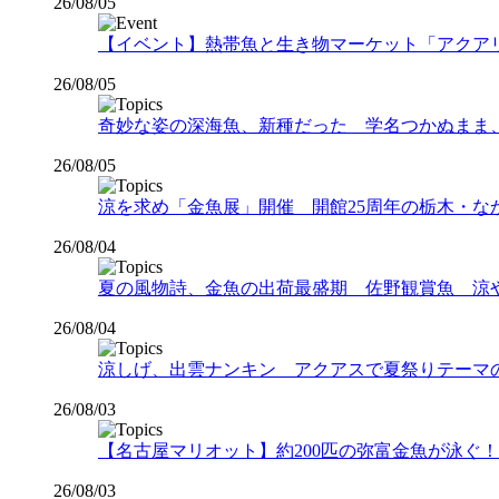
26/08/05
【イベント】熱帯魚と生き物マーケット「アクアリウムバス
26/08/05
奇妙な姿の深海魚、新種だった 学名つかぬまま
26/08/05
涼を求め「金魚展」開催 開館25周年の栃木・な
26/08/04
夏の風物詩、金魚の出荷最盛期 佐野観賞魚 涼
26/08/04
涼しげ、出雲ナンキン アクアスで夏祭りテーマ
26/08/03
【名古屋マリオット】約200匹の弥富金魚が泳ぐ！夏
26/08/03