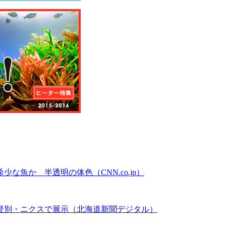
魚か 半透明の体色（CNN.co.jp）
登別・ニクスで展示（北海道新聞デジタル）