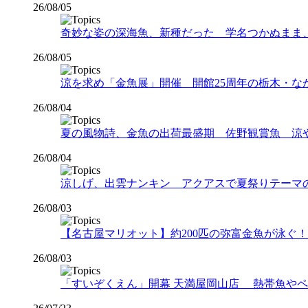
26/08/05
奇妙な姿の深海魚、新種だった 学名つかぬまま
26/08/05
涼を求め「金魚展」開催 開館25周年の栃木・な
26/08/04
夏の風物詩、金魚の出荷最盛期 佐野観賞魚 涼
26/08/04
涼しげ、出雲ナンキン アクアスで夏祭りテーマ
26/08/03
【名古屋マリオット】約200匹の弥富金魚が泳ぐ！夏
26/08/03
「すいぞくえん」開幕 天満屋岡山店 熱帯魚や