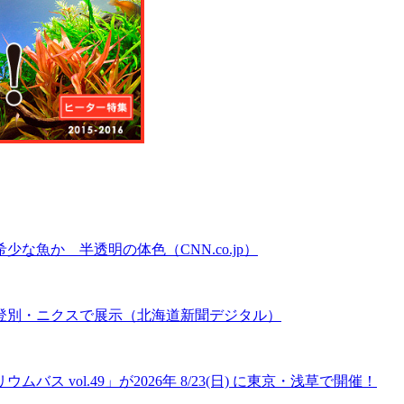
魚か 半透明の体色（CNN.co.jp）
登別・ニクスで展示（北海道新聞デジタル）
 vol.49」が2026年 8/23(日) に東京・浅草で開催！