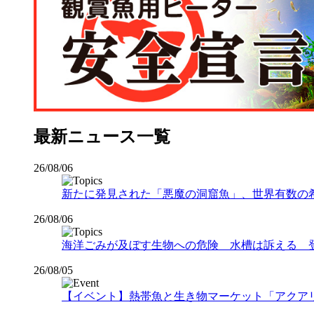
最新ニュース一覧
26/08/06
新たに発見された「悪魔の洞窟魚」、世界有数の希少な
26/08/06
海洋ごみが及ぼす生物への危険 水槽は訴える 
26/08/05
【イベント】熱帯魚と生き物マーケット「アクアリウムバス