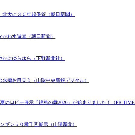
、北大に３０年超保管（朝日新聞）
かがわ水遊園（朝日新聞）
やかにゆらゆら（下野新聞社）
の水槽お目見え（山陰中央新報デジタル）
のロビー展示『錦魚の舞2026』が始まりました！（PR TIME
ペンギン５０種千匹展示（山陽新聞）