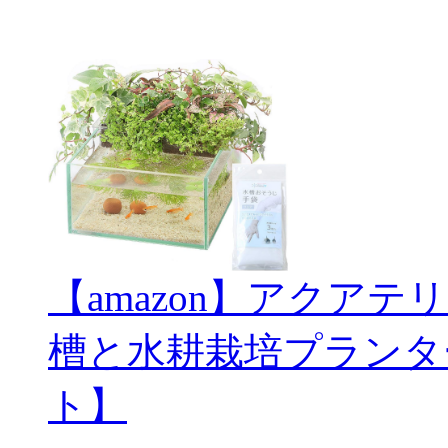
【amazon】アクアテ
槽と水耕栽培プランタ
ト】