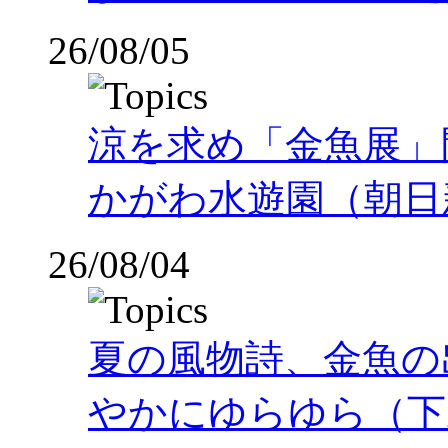
26/08/05
涼を求め「金魚展」
かがわ水遊園（朝日
26/08/04
夏の風物詩、金魚の
やかにゆらゆら（下