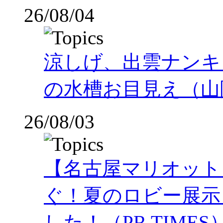
26/08/04
涼しげ、出雲ナンキ
の水槽お目見え（山
26/08/03
【名古屋マリオット
ぐ！夏のロビー展示
した！（PR TIMES