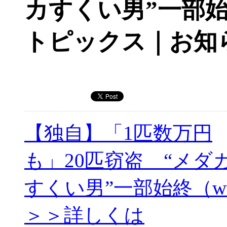
カすくい男”一部始終（
トピックス｜お知
【独自】「1匹数万円
も」20匹窃盗 “メダ
すくい男”一部始終（www.
＞＞詳しくは