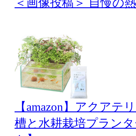
＜画像投稿＞ 自慢の
【amazon】アクアテ
槽と水耕栽培プランタ