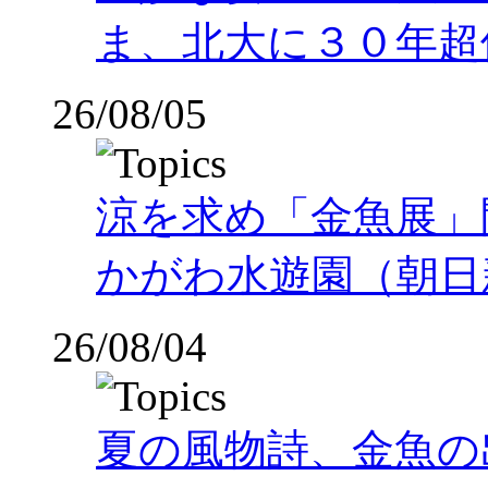
ま、北大に３０年超
26/08/05
涼を求め「金魚展」
かがわ水遊園（朝日
26/08/04
夏の風物詩、金魚の