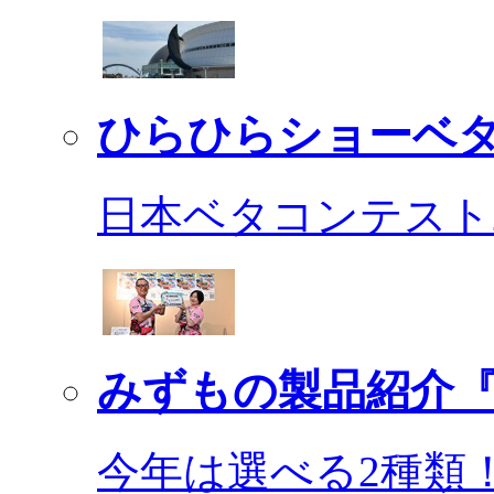
ひらひらショーベ
日本ベタコンテスト2
みずもの製品紹介『
今年は選べる2種類