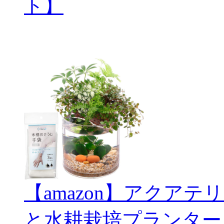
ト】
【amazon】アクアテリ
と水耕栽培プランター