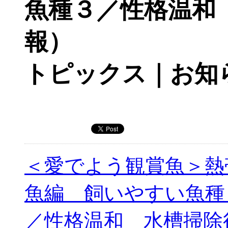
魚種３／性格温和
報）
トピックス｜お知
＜愛でよう観賞魚＞熱
魚編 飼いやすい魚種
／性格温和 水槽掃除