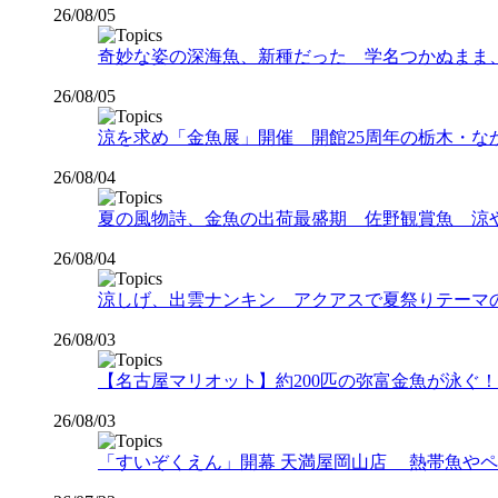
26/08/05
奇妙な姿の深海魚、新種だった 学名つかぬまま
26/08/05
涼を求め「金魚展」開催 開館25周年の栃木・な
26/08/04
夏の風物詩、金魚の出荷最盛期 佐野観賞魚 涼
26/08/04
涼しげ、出雲ナンキン アクアスで夏祭りテーマ
26/08/03
【名古屋マリオット】約200匹の弥富金魚が泳ぐ！夏
26/08/03
「すいぞくえん」開幕 天満屋岡山店 熱帯魚や