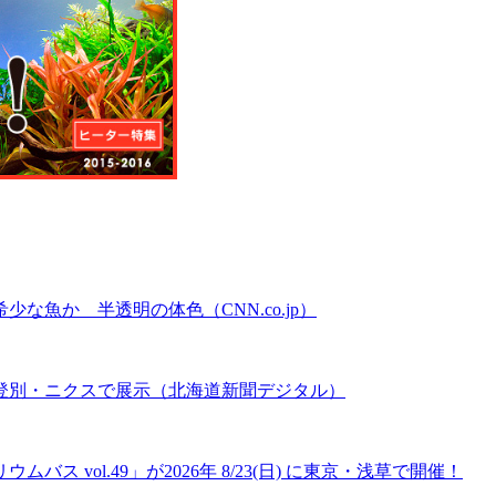
魚か 半透明の体色（CNN.co.jp）
登別・ニクスで展示（北海道新聞デジタル）
 vol.49」が2026年 8/23(日) に東京・浅草で開催！