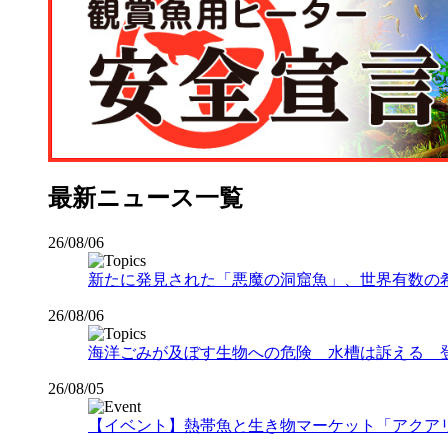
最新ニュース一覧
26/08/06
新たに発見された「悪魔の洞窟魚」、世界有数の希少な
26/08/06
海洋ごみが及ぼす生物への危険 水槽は訴える 
26/08/05
【イベント】熱帯魚と生き物マーケット「アクアリウムバス