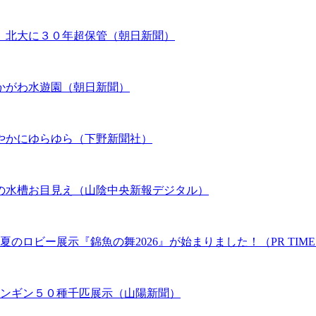
、北大に３０年超保管（朝日新聞）
かがわ水遊園（朝日新聞）
やかにゆらゆら（下野新聞社）
の水槽お目見え（山陰中央新報デジタル）
のロビー展示『錦魚の舞2026』が始まりました！（PR TIME
ペンギン５０種千匹展示（山陽新聞）