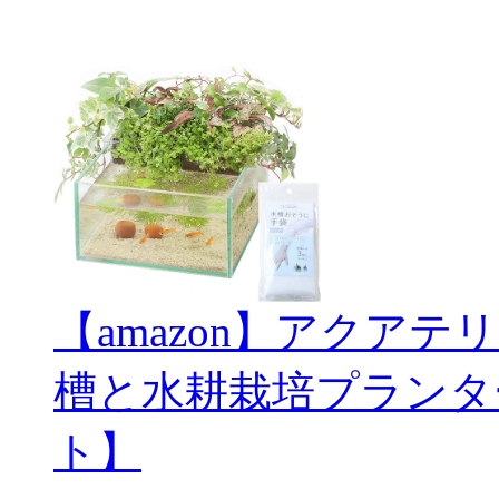
【amazon】アクアテ
槽と水耕栽培プランタ
ト】