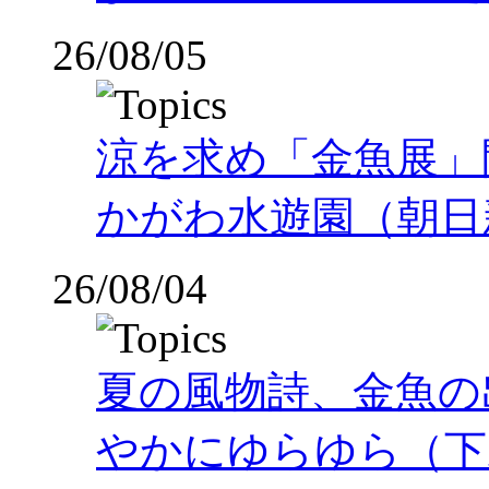
26/08/05
涼を求め「金魚展」
かがわ水遊園（朝日
26/08/04
夏の風物詩、金魚の
やかにゆらゆら（下