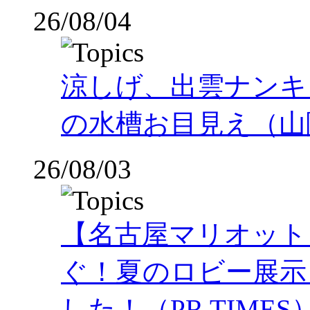
26/08/04
涼しげ、出雲ナンキ
の水槽お目見え（山
26/08/03
【名古屋マリオット
ぐ！夏のロビー展示
した！（PR TIMES