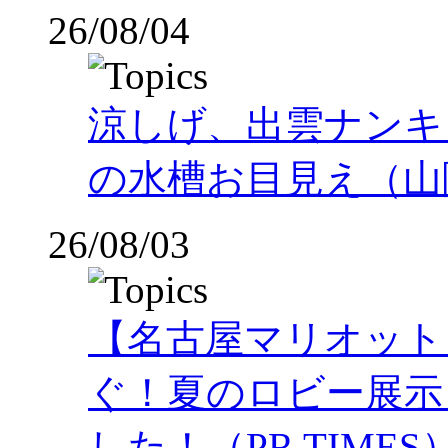
26/08/04
涼しげ、出雲ナンキ
の水槽お目見え（山
26/08/03
【名古屋マリオット
ぐ！夏のロビー展示
した！（PR TIMES