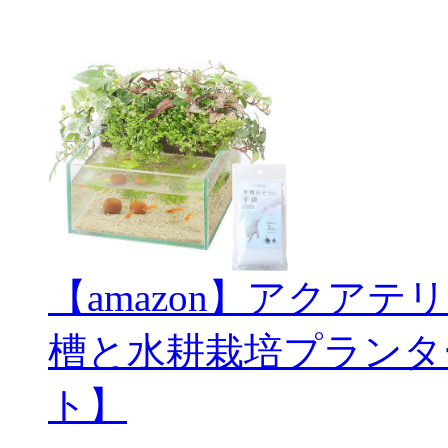
【amazon】アクアテ
槽と水耕栽培プランタ
ト】