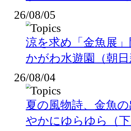
26/08/05
涼を求め「金魚展」
かがわ水遊園（朝日
26/08/04
夏の風物詩、金魚の
やかにゆらゆら（下