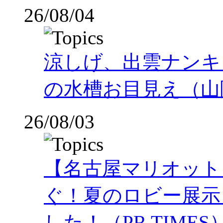
26/08/04
涼しげ、出雲ナンキ
の水槽お目見え（山
26/08/03
【名古屋マリオット
ぐ！夏のロビー展示
した！（PR TIMES