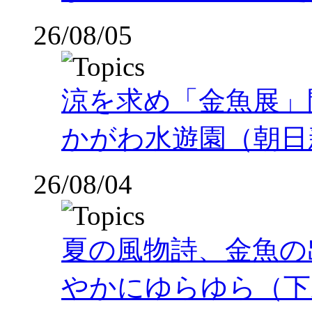
26/08/05
涼を求め「金魚展」
かがわ水遊園（朝日
26/08/04
夏の風物詩、金魚の
やかにゆらゆら（下