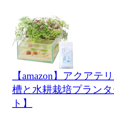
【amazon】アクアテ
槽と水耕栽培プランタ
ト】