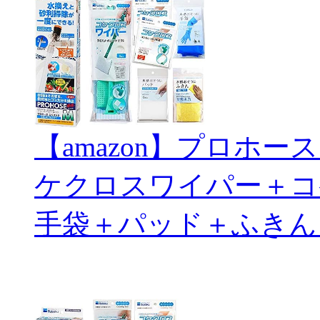
【amazon】プロホ
ケクロスワイパー＋コ
手袋＋パッド＋ふきん