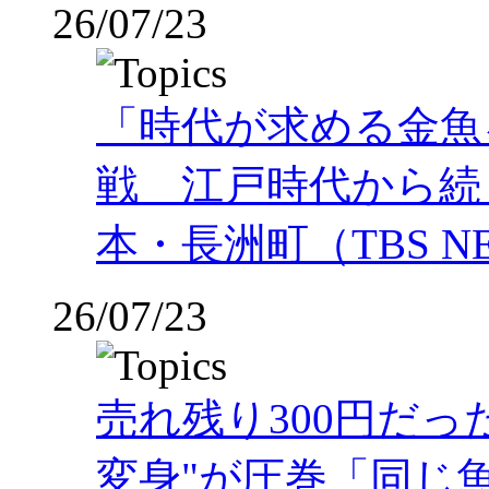
26/07/23
「時代が求める金魚
戦 江戸時代から続
本・長洲町（TBS NE
26/07/23
売れ残り300円だ
変身"が圧巻「同じ