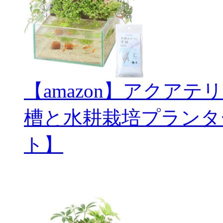
【amazon】アクアテ
槽と水耕栽培プランタ
ト】