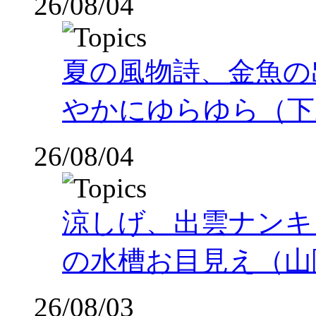
26/08/04
夏の風物詩、金魚の
やかにゆらゆら（下
26/08/04
涼しげ、出雲ナンキ
の水槽お目見え（山
26/08/03