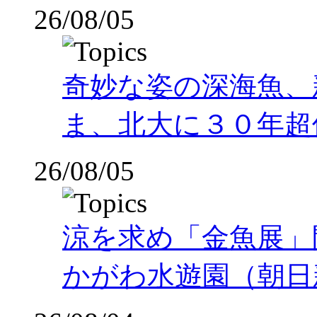
26/08/05
奇妙な姿の深海魚、
ま、北大に３０年超
26/08/05
涼を求め「金魚展」
かがわ水遊園（朝日