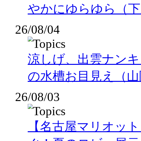
やかにゆらゆら（下
26/08/04
涼しげ、出雲ナンキ
の水槽お目見え（山
26/08/03
【名古屋マリオット