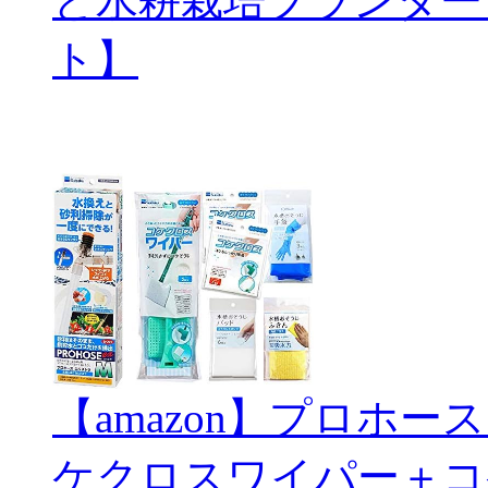
と水耕栽培プランター
ト】
【amazon】プロホ
ケクロスワイパー＋コ