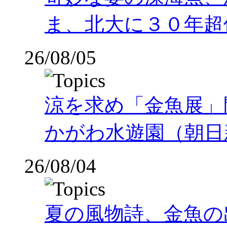
ま、北大に３０年超
26/08/05
涼を求め「金魚展」
かがわ水遊園（朝日
26/08/04
夏の風物詩、金魚の