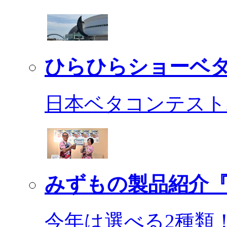
ひらひらショーベ
日本ベタコンテスト2
みずもの製品紹介『
今年は選べる2種類