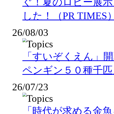
ぐ！夏のロビー展示
した！（PR TIMES
26/08/03
「すいぞくえん」開
ペンギン５０種千匹
26/07/23
「時代が求める金魚