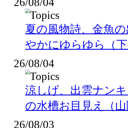
26/08/04
夏の風物詩、金魚の
やかにゆらゆら（下
26/08/04
涼しげ、出雲ナンキ
の水槽お目見え（山
26/08/03