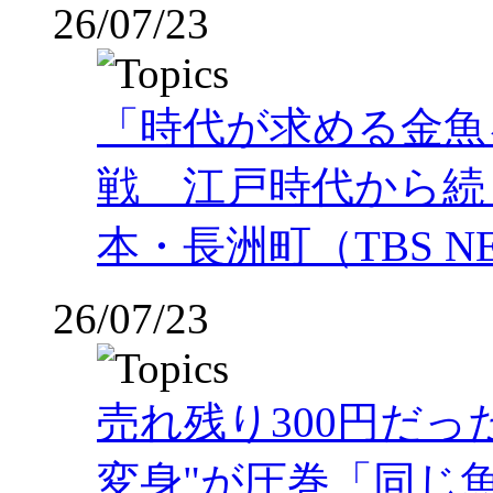
26/07/23
「時代が求める金魚
戦 江戸時代から続
本・長洲町（TBS NE
26/07/23
売れ残り300円だ
変身"が圧巻「同じ