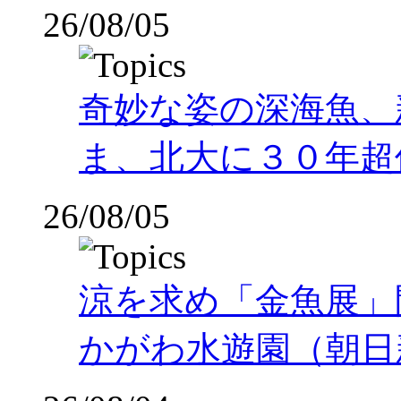
26/08/05
奇妙な姿の深海魚、
ま、北大に３０年超
26/08/05
涼を求め「金魚展」
かがわ水遊園（朝日