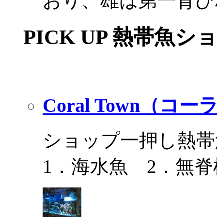
おり、雄は第一背び
PICK UP 熱帯魚シ
Coral Town（コ
ショップ一押し熱帯
1．海水魚 2．無脊