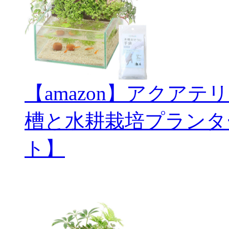
【amazon】アクアテ
槽と水耕栽培プランタ
ト】