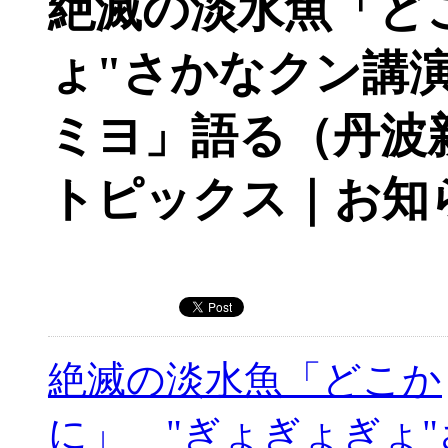
絶滅の淡水魚「ど
ょ"さかなクン講
ミヨ」語る（丹波
トピックス｜お知
絶滅の淡水魚「どこか
に」 "ぎょぎょぎょ"