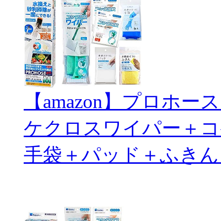
【amazon】プロホ
ケクロスワイパー＋コ
手袋＋パッド＋ふきん