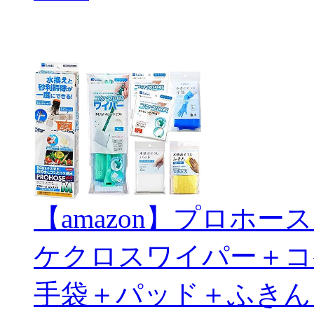
【amazon】プロホ
ケクロスワイパー＋コ
手袋＋パッド＋ふきん