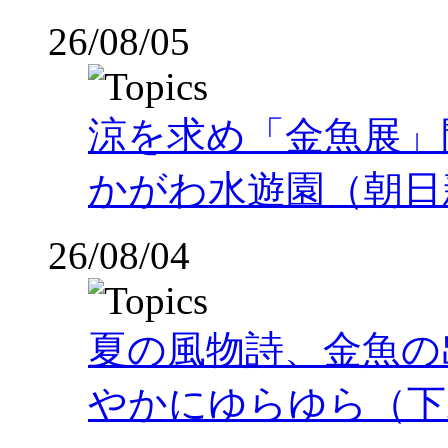
26/08/05
涼を求め「金魚展」
かがわ水遊園（朝日
26/08/04
夏の風物詩、金魚の
やかにゆらゆら（下