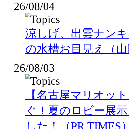
26/08/04
涼しげ、出雲ナンキ
の水槽お目見え（山
26/08/03
【名古屋マリオット
ぐ！夏のロビー展示
した！（PR TIMES