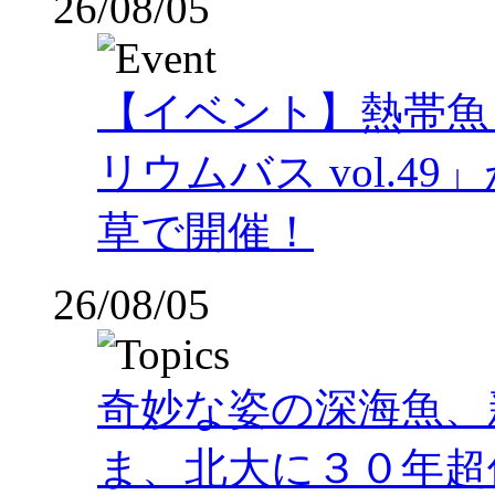
26/08/05
【イベント】熱帯魚
リウムバス vol.49」
草で開催！
26/08/05
奇妙な姿の深海魚、
ま、北大に３０年超