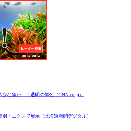
魚か 半透明の体色（CNN.co.jp）
登別・ニクスで展示（北海道新聞デジタル）