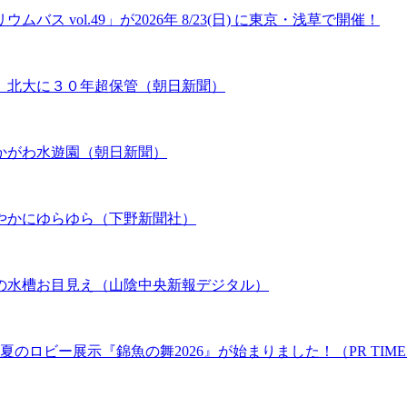
 vol.49」が2026年 8/23(日) に東京・浅草で開催！
、北大に３０年超保管（朝日新聞）
かがわ水遊園（朝日新聞）
やかにゆらゆら（下野新聞社）
の水槽お目見え（山陰中央新報デジタル）
のロビー展示『錦魚の舞2026』が始まりました！（PR TIME