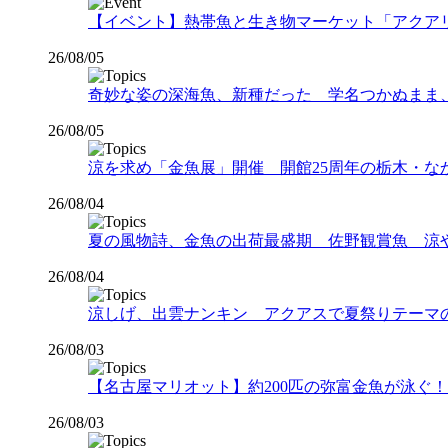
【イベント】熱帯魚と生き物マーケット「アクアリウムバス
26/08/05
奇妙な姿の深海魚、新種だった 学名つかぬまま
26/08/05
涼を求め「金魚展」開催 開館25周年の栃木・な
26/08/04
夏の風物詩、金魚の出荷最盛期 佐野観賞魚 涼
26/08/04
涼しげ、出雲ナンキン アクアスで夏祭りテーマ
26/08/03
【名古屋マリオット】約200匹の弥富金魚が泳ぐ！夏
26/08/03