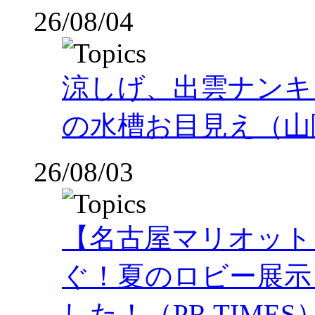
26/08/04
涼しげ、出雲ナンキ
の水槽お目見え（山
26/08/03
【名古屋マリオット
ぐ！夏のロビー展示
した！（PR TIMES