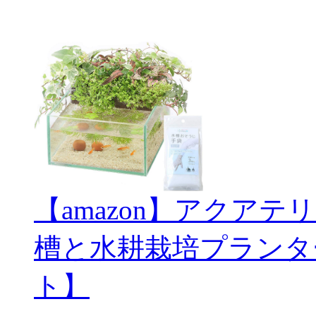
【amazon】アクアテ
槽と水耕栽培プランタ
ト】