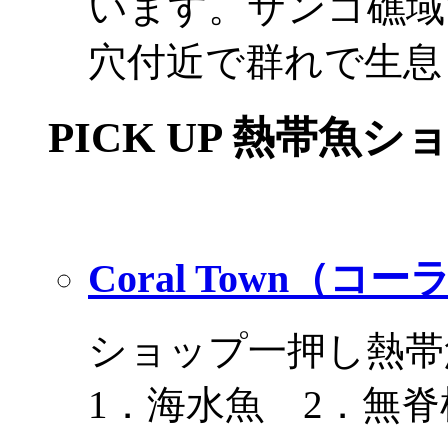
います。サンゴ礁域
穴付近で群れで生息
PICK UP 熱帯魚シ
Coral Town（コ
ショップ一押し熱帯
1．海水魚 2．無脊