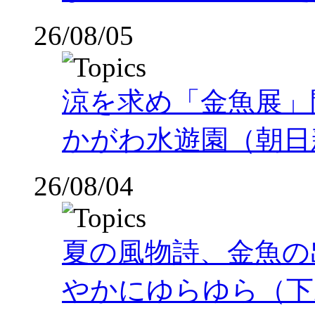
26/08/05
涼を求め「金魚展」
かがわ水遊園（朝日
26/08/04
夏の風物詩、金魚の
やかにゆらゆら（下