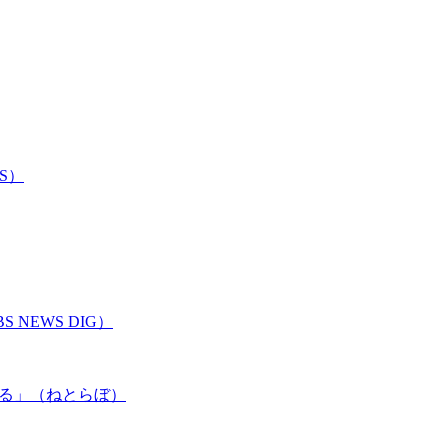
S）
EWS DIG）
ける」（ねとらぼ）