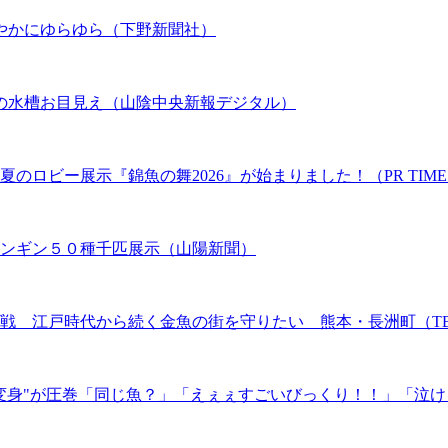
やかにゆらゆら（下野新聞社）
の水槽お目見え（山陰中央新報デジタル）
のロビー展示『錦魚の舞2026』が始まりました！（PR TIME
ペンギン５０種千匹展示（山陽新聞）
 江戸時代から続く金魚の街を守りたい 熊本・長洲町（TBS N
大変身"が圧巻「同じ魚？」「えぇぇすごいびっくり！！」「泣