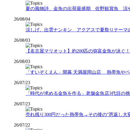
夏の風物詩、金魚の出荷最盛期 佐野観賞魚 涼
26/08/04
涼しげ、出雲ナンキン アクアスで夏祭りテーマ
26/08/03
【名古屋マリオット】約200匹の弥富金魚が泳ぐ！夏
26/08/03
「すいぞくえん」開幕 天満屋岡山店 熱帯魚や
26/07/23
「時代が求める金魚を作る」老舗金魚店3代目の挑戦
26/07/23
売れ残り300円だった熱帯魚→その後の"恩返し
26/07/22