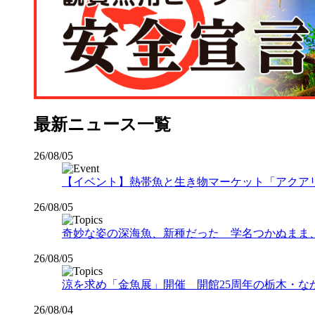
最新ニュース一覧
26/08/05
【イベント】熱帯魚と生き物マーケット「アクアリウムバス
26/08/05
奇妙な姿の深海魚、新種だった 学名つかぬまま
26/08/05
涼を求め「金魚展」開催 開館25周年の栃木・な
26/08/04