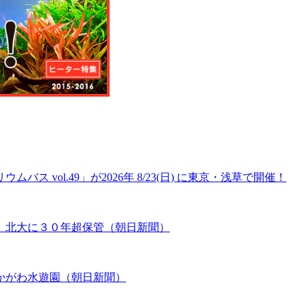
 vol.49」が2026年 8/23(日) に東京・浅草で開催！
、北大に３０年超保管（朝日新聞）
かがわ水遊園（朝日新聞）