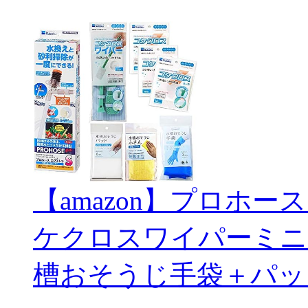
【amazon】プロホー
ケクロスワイパーミニ
槽おそうじ手袋＋パッ