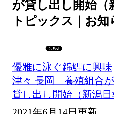
が貸し出し開始（
トピックス｜お知
優雅に泳ぐ錦鯉に興味
津々 長岡 養殖組合
貸し出し開始（新潟日
2021年6月14日更新