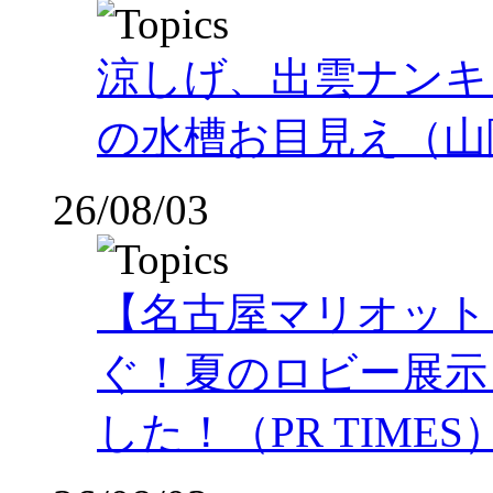
涼しげ、出雲ナンキ
の水槽お目見え（山
26/08/03
【名古屋マリオット
ぐ！夏のロビー展示
した！（PR TIMES