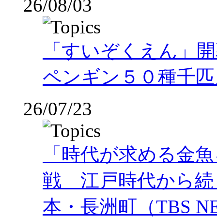
26/08/03
「すいぞくえん」開
ペンギン５０種千匹
26/07/23
「時代が求める金魚
戦 江戸時代から続
本・長洲町（TBS NE