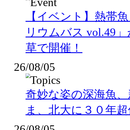
【イベント】熱帯魚
リウムバス vol.49」
草で開催！
26/08/05
奇妙な姿の深海魚、
ま、北大に３０年超
26/08/05