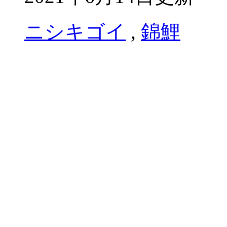
ニシキゴイ
,
錦鯉