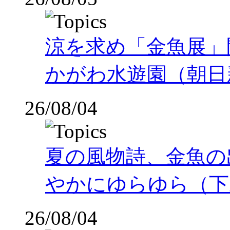
涼を求め「金魚展」
かがわ水遊園（朝日
26/08/04
夏の風物詩、金魚の
やかにゆらゆら（下
26/08/04