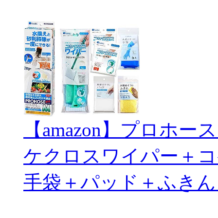
【amazon】プロホ
ケクロスワイパー＋コ
手袋＋パッド＋ふきん