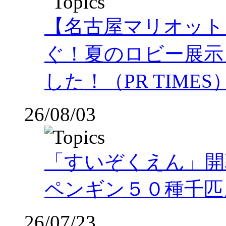
【名古屋マリオット
ぐ！夏のロビー展示
した！（PR TIMES
26/08/03
「すいぞくえん」開
ペンギン５０種千匹
26/07/23