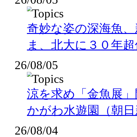
奇妙な姿の深海魚、
ま、北大に３０年超
26/08/05
涼を求め「金魚展」
かがわ水遊園（朝日
26/08/04