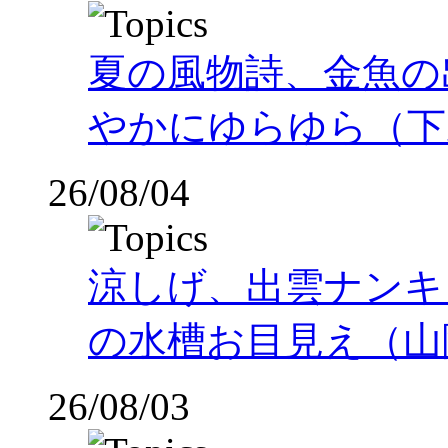
夏の風物詩、金魚の
やかにゆらゆら（下
26/08/04
涼しげ、出雲ナンキ
の水槽お目見え（山
26/08/03