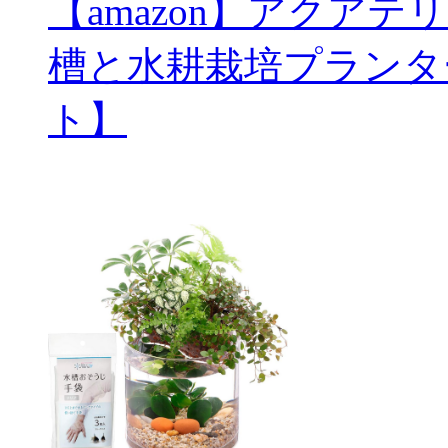
【amazon】アクアテ
槽と水耕栽培プランタ
ト】