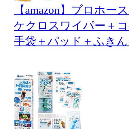
【amazon】プロホ
ケクロスワイパー＋コ
手袋＋パッド＋ふきん