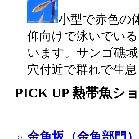
小型で赤色の
仰向けで泳いでいる
います。サンゴ礁域
穴付近で群れで生息
PICK UP 熱帯魚シ
金魚坂（金魚部門）