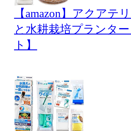
【amazon】アクアテリ
と水耕栽培プランター
ト】