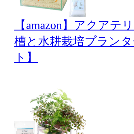
【amazon】アクアテ
槽と水耕栽培プランタ
ト】