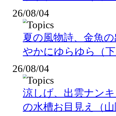
26/08/04
夏の風物詩、金魚の
やかにゆらゆら（下
26/08/04
涼しげ、出雲ナンキ
の水槽お目見え（山