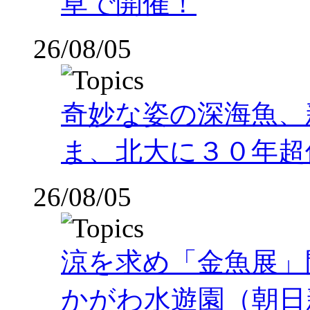
草で開催！
26/08/05
奇妙な姿の深海魚、
ま、北大に３０年超
26/08/05
涼を求め「金魚展」
かがわ水遊園（朝日