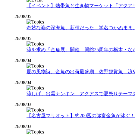
【イベント】熱帯魚と生き物マーケット「アクアリウムバス
26/08/05
奇妙な姿の深海魚、新種だった 学名つかぬまま
26/08/05
涼を求め「金魚展」開催 開館25周年の栃木・な
26/08/04
夏の風物詩、金魚の出荷最盛期 佐野観賞魚 涼
26/08/04
涼しげ、出雲ナンキン アクアスで夏祭りテーマ
26/08/03
【名古屋マリオット】約200匹の弥富金魚が泳ぐ！夏
26/08/03