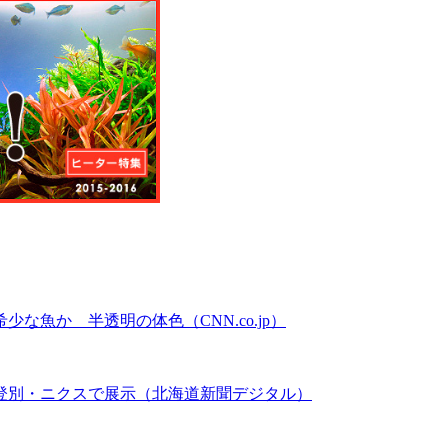
魚か 半透明の体色（CNN.co.jp）
登別・ニクスで展示（北海道新聞デジタル）