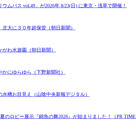
 vol.49」が2026年 8/23(日) に東京・浅草で開催！
、北大に３０年超保管（朝日新聞）
かがわ水遊園（朝日新聞）
やかにゆらゆら（下野新聞社）
の水槽お目見え（山陰中央新報デジタル）
のロビー展示『錦魚の舞2026』が始まりました！（PR TIME