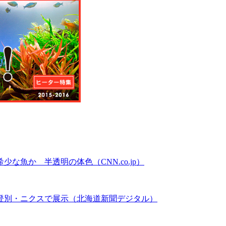
魚か 半透明の体色（CNN.co.jp）
登別・ニクスで展示（北海道新聞デジタル）