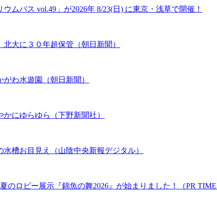
 vol.49」が2026年 8/23(日) に東京・浅草で開催！
、北大に３０年超保管（朝日新聞）
かがわ水遊園（朝日新聞）
やかにゆらゆら（下野新聞社）
の水槽お目見え（山陰中央新報デジタル）
のロビー展示『錦魚の舞2026』が始まりました！（PR TIME