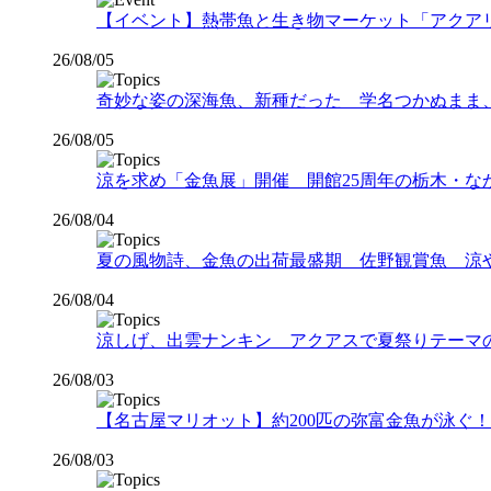
【イベント】熱帯魚と生き物マーケット「アクアリウムバス
26/08/05
奇妙な姿の深海魚、新種だった 学名つかぬまま
26/08/05
涼を求め「金魚展」開催 開館25周年の栃木・な
26/08/04
夏の風物詩、金魚の出荷最盛期 佐野観賞魚 涼
26/08/04
涼しげ、出雲ナンキン アクアスで夏祭りテーマ
26/08/03
【名古屋マリオット】約200匹の弥富金魚が泳ぐ！夏
26/08/03