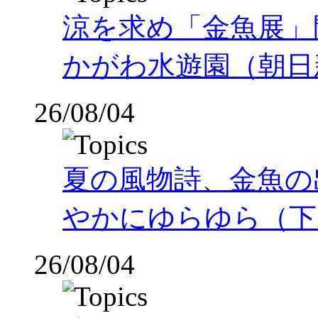
涼を求め「金魚展」
かがわ水遊園（朝日
26/08/04
夏の風物詩、金魚の
やかにゆらゆら（下
26/08/04