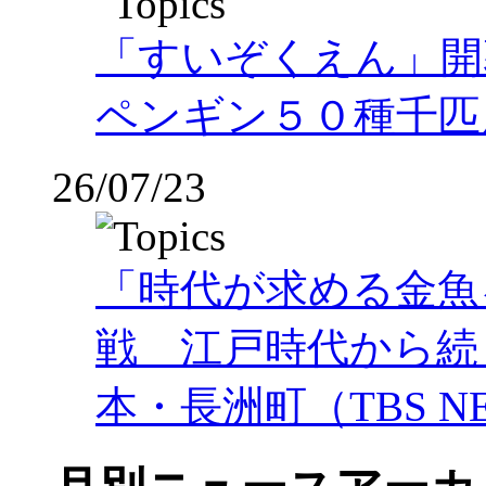
「すいぞくえん」開
ペンギン５０種千匹
26/07/23
「時代が求める金魚
戦 江戸時代から続
本・長洲町（TBS NE