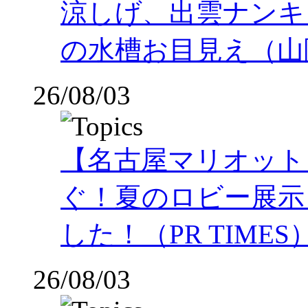
涼しげ、出雲ナンキ
の水槽お目見え（山
26/08/03
【名古屋マリオット
ぐ！夏のロビー展示
した！（PR TIMES
26/08/03