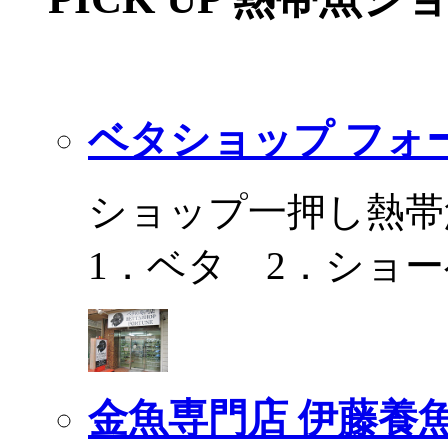
ベタショップ フォ
ショップ一押し熱帯
1．ベタ 2．ショ
金魚専門店 伊藤養