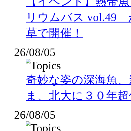
【イベント】熱帯魚
リウムバス vol.49」
草で開催！
26/08/05
奇妙な姿の深海魚、
ま、北大に３０年超
26/08/05