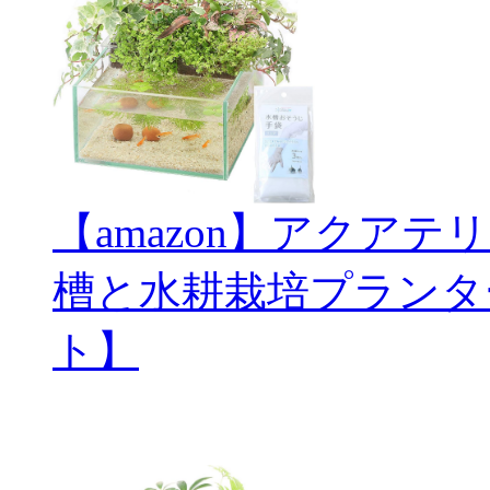
【amazon】アクアテ
槽と水耕栽培プランタ
ト】