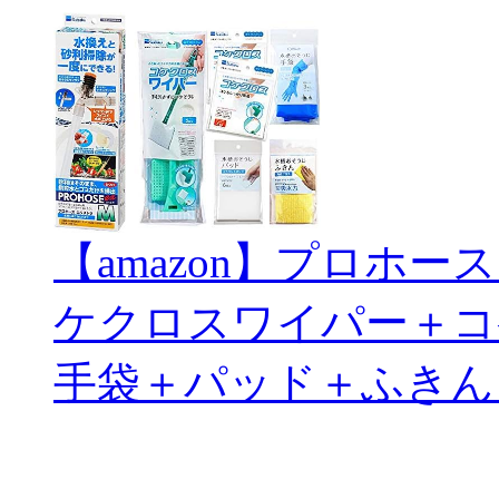
【amazon】プロホ
ケクロスワイパー＋コ
手袋＋パッド＋ふきん