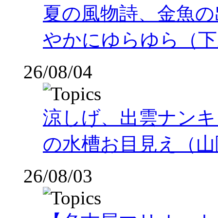
夏の風物詩、金魚の
やかにゆらゆら（下
26/08/04
涼しげ、出雲ナンキ
の水槽お目見え（山
26/08/03