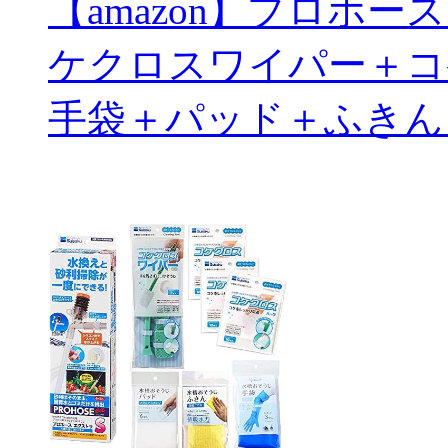
【amazon】プロホ
ケクロスワイパー＋コ
手袋＋パッド＋ふきん