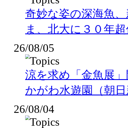
奇妙な姿の深海魚、
ま、北大に３０年超
26/08/05
涼を求め「金魚展」
かがわ水遊園（朝日
26/08/04