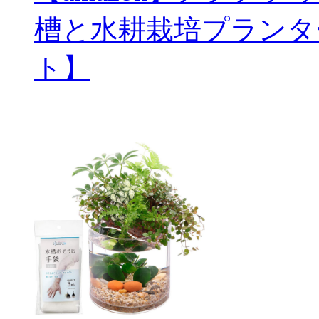
槽と水耕栽培プランタ
ト】