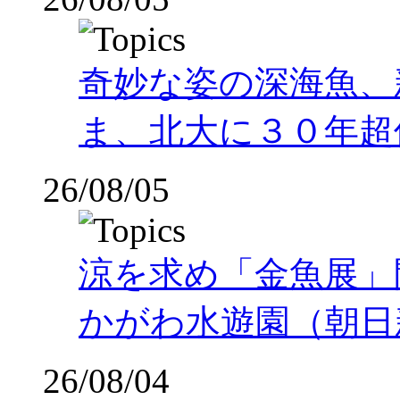
奇妙な姿の深海魚、
ま、北大に３０年超
26/08/05
涼を求め「金魚展」
かがわ水遊園（朝日
26/08/04