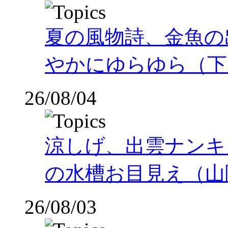
夏の風物詩、金魚の
やかにゆらゆら（下
26/08/04
涼しげ、出雲ナンキ
の水槽お目見え（山
26/08/03