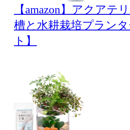
【amazon】アクアテ
槽と水耕栽培プランタ
ト】