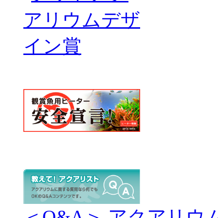
＜Q&A＞ アクアリウ