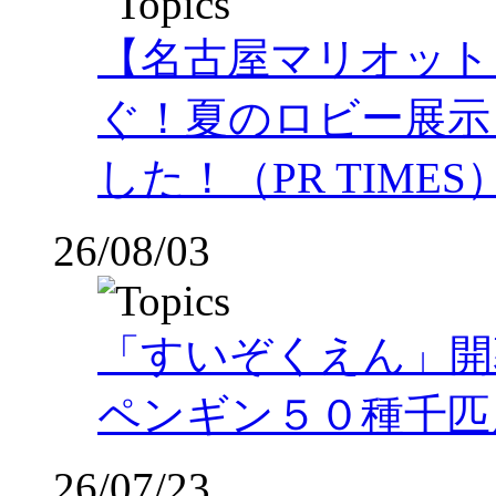
【名古屋マリオット
ぐ！夏のロビー展示
した！（PR TIMES
26/08/03
「すいぞくえん」開
ペンギン５０種千匹
26/07/23