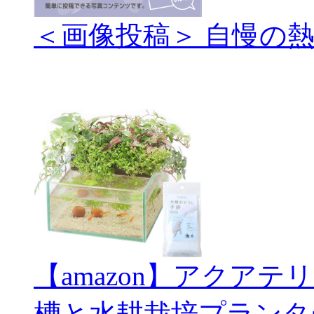
＜画像投稿＞ 自慢の
【amazon】アクアテ
槽と水耕栽培プランタ