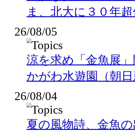
ま、北大に３０年超
26/08/05
涼を求め「金魚展」
かがわ水遊園（朝日
26/08/04
夏の風物詩、金魚の