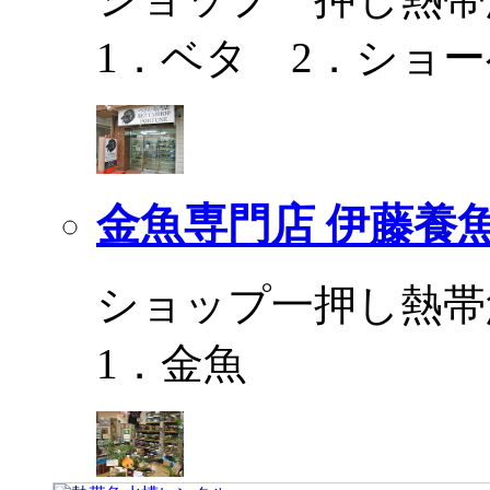
1．ベタ 2．ショ
金魚専門店 伊藤養
ショップ一押し熱帯
1．金魚