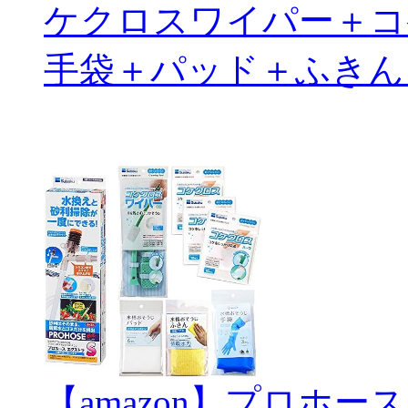
ケクロスワイパー＋コ
手袋＋パッド＋ふきん
【amazon】プロホー