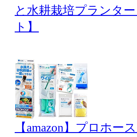
と水耕栽培プランター
ト】
【amazon】プロホ