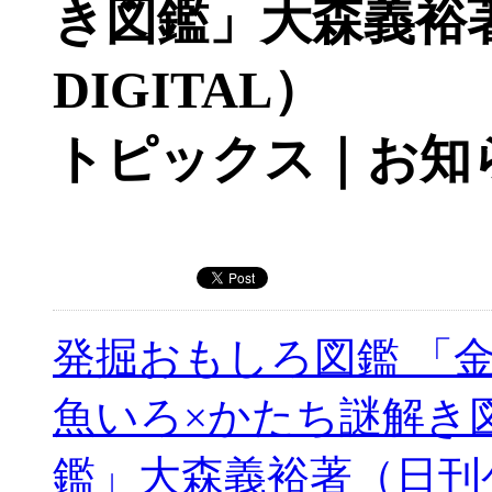
き図鑑」大森義裕
DIGITAL）
トピックス｜お知
発掘おもしろ図鑑 「
魚いろ×かたち謎解き
鑑」大森義裕著（日刊ゲ