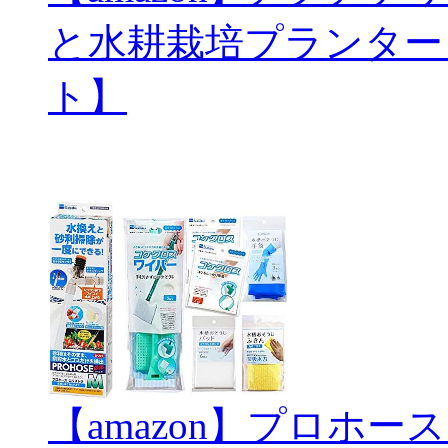
と水耕栽培プランター
ト】
【amazon】プロホ