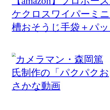
【amazon】プロホー
ケクロスワイパーミニ
槽おそうじ手袋＋パッ