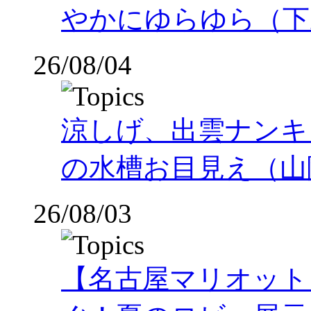
やかにゆらゆら（下
26/08/04
涼しげ、出雲ナンキ
の水槽お目見え（山
26/08/03
【名古屋マリオット