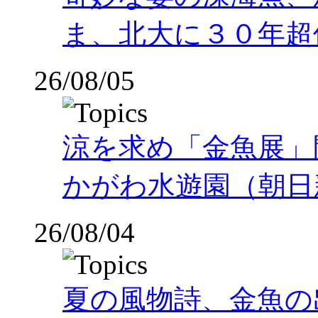
ま、北大に３０年超
26/08/05
涼を求め「金魚展」
かがわ水遊園（朝日
26/08/04
夏の風物詩、金魚の