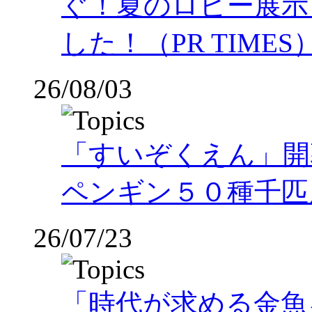
ぐ！夏のロビー展示
した！（PR TIMES
26/08/03
「すいぞくえん」開
ペンギン５０種千匹
26/07/23
「時代が求める金魚