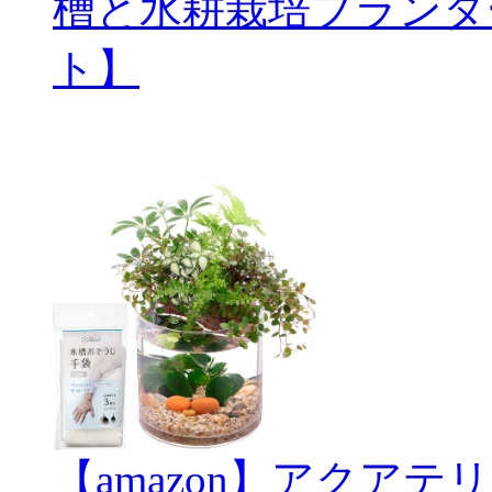
槽と水耕栽培プランタ
ト】
【amazon】アクアテリ