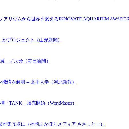
ウムから世界を変えるINNOVATE AQUARIUM AWARD
）がプロジェクト（山形新聞）
別展 ／大分（毎日新聞）
構を解明 -- 北里大学（河北新報）
TANK」販売開始（WorkMaster）
家が集う場に（福岡ふかぼりメディア ささっとー）