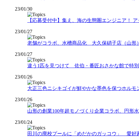
23/01/30
【応募受付中】集え、海の生態圏エンジニア！ アクアリ
23/01/27
老舗がコラボ、水槽商品化 大久保硝子店（山形
23/01/27
違う1匹を見つけて 佐伯・番匠おさかな館で特
23/01/26
大正三色ニシキゴイが鮮やかな墨色を保つホルモン機
23/01/26
山形の創業100年超モノづくり企業コラボ、円形水槽「
23/01/24
田川の廃校プールに「めだかのガッコウ」 愛好