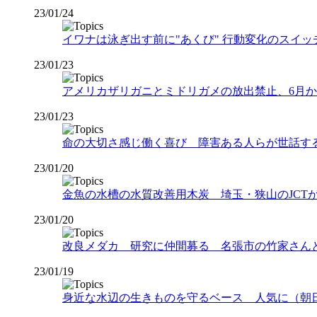
23/01/24
イワナは泳ぎ出す前に"あくび" 行動変化のスイッ
23/01/23
アメリカザリガニとミドリガメの放出禁止、6月
23/01/23
命の大切さ感じ働く喜び 障害ある人らが世話す
23/01/20
金魚の水槽の水質改善用木炭 埼玉・狭山のJCT
23/01/20
改良メダカ 研究に仲間募る 名張市の竹家さん
23/01/19
身近な水辺の生きものを守るベース 人気に（朝