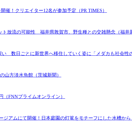
タ」を開催！クリエイター12名が参加予定（PR TIMES）
ット放流の可能性 福井県敦賀市、野生種との交雑懸念（福井
味深い 数日ごとに新世界へ移住していく姿に「メダカも社会性
宮の山方淡水魚館（茨城新聞）
万円（FNNプライムオンライン）
ジアムにて開催！日本庭園の灯篭をモチーフにした水槽から 川