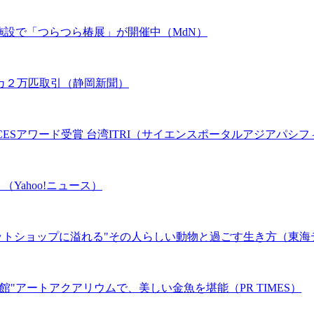
施設で「つらつら椿展」が開催中（MdN）
カ２万匹取引（静岡新聞）
ESアワード受賞 台湾ITRI（サイエンスポータルアジアパシフ
Yahoo!ニュース）
ペットショップに溢れる"その人らしい動物と過ごす生き方（東海
"アートアクアリウムで、美しい金魚を堪能（PR TIMES）