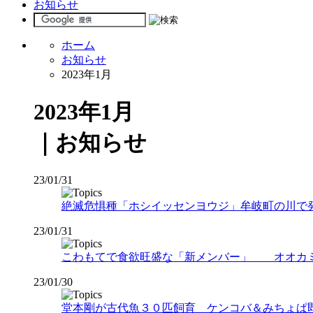
お知らせ
ホーム
お知らせ
2023年1月
2023年1月
｜お知らせ
23/01/31
絶滅危惧種「ホシイッセンヨウジ」牟岐町の川で発
23/01/31
こわもてで食欲旺盛な「新メンバー」 オオカ
23/01/30
堂本剛が古代魚３０匹飼育 ケンコバ＆みちょぱ即