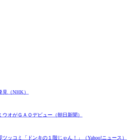
見（NHK）
ミウオがＧＡＯデビュー（朝日新聞）
ツッコミ「ドンキの１階じゃん！」（Yahoo!ニュース）