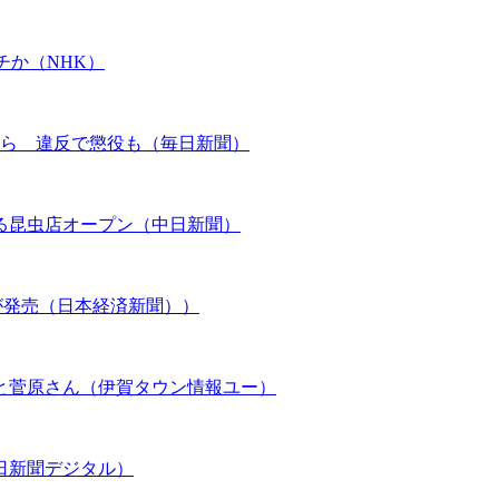
チか（NHK）
から 違反で懲役も（毎日新聞）
る昆虫店オープン（中日新聞）
が発売（日本経済新聞））
と菅原さん（伊賀タウン情報ユー）
日新聞デジタル）