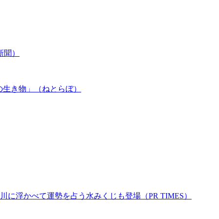
新聞）
の生き物」（ねとらぼ）
に浮かべて運勢を占う水みくじも登場（PR TIMES）