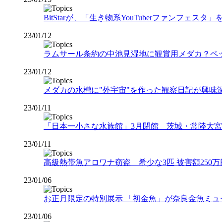
BitStarが、「生き物系YouTuberファンフェス
23/01/12
ラムサール条約の中池見湿地に観賞用メダカ？ペ
23/01/12
メダカの水槽に"外宇宙"を作った観察日記が興
23/01/11
「日本一小さな水族館」3月閉館 茨城・常陸大
23/01/11
高級熱帯魚アロワナ窃盗 希少な3匹 被害額250
23/01/06
お正月限定の特別展示 「初金魚」が奈良金魚ミュー
23/01/06