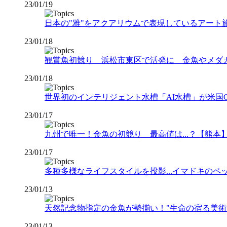
23/01/19
日本の"雅"をアクアリウムで表現しているアート
23/01/18
観賞魚初競り 浜松市東区で活発に 金魚やメダ
23/01/18
世界初のインテリジェント水槽「AI水槽」が米国C
23/01/17
九州で唯一！金魚の初競り 最高値は...？【熊本】（
23/01/17
多種多様なライフスタイルを投影...イマドキの
23/01/13
天然記念物指定の金魚が勢揃い！"生命の宿る美術館
23/01/13