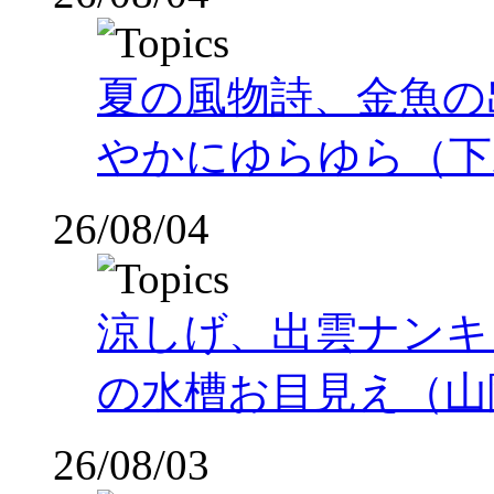
夏の風物詩、金魚の
やかにゆらゆら（下
26/08/04
涼しげ、出雲ナンキ
の水槽お目見え（山
26/08/03