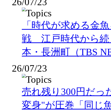
26/07/23
「時代が求める金魚
戦 江戸時代から続
本・長洲町（TBS NE
26/07/23
売れ残り300円だ
変身"が圧巻「同じ