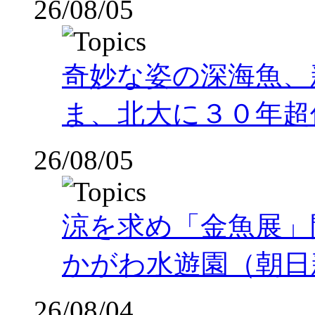
26/08/05
奇妙な姿の深海魚、
ま、北大に３０年超
26/08/05
涼を求め「金魚展」
かがわ水遊園（朝日
26/08/04