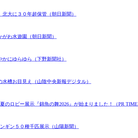
、北大に３０年超保管（朝日新聞）
かがわ水遊園（朝日新聞）
やかにゆらゆら（下野新聞社）
の水槽お目見え（山陰中央新報デジタル）
のロビー展示『錦魚の舞2026』が始まりました！（PR TIME
ペンギン５０種千匹展示（山陽新聞）