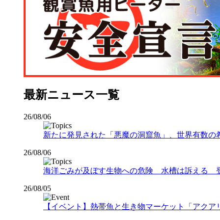
最新ニュース一覧
26/08/06
新たに発見された「悪魔の洞窟魚」、世界有数の希少な
26/08/06
海洋ごみが及ぼす生物への危険 水槽は訴える 
26/08/05
【イベント】熱帯魚と生き物マーケット「アクアリウムバス