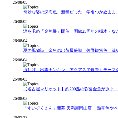
26/08/05
奇妙な姿の深海魚、新種だった 学名つかぬまま
26/08/05
涼を求め「金魚展」開催 開館25周年の栃木・な
26/08/04
夏の風物詩、金魚の出荷最盛期 佐野観賞魚 涼
26/08/04
涼しげ、出雲ナンキン アクアスで夏祭りテーマ
26/08/03
【名古屋マリオット】約200匹の弥富金魚が泳ぐ！夏
26/08/03
「すいぞくえん」開幕 天満屋岡山店 熱帯魚や
26/07/23