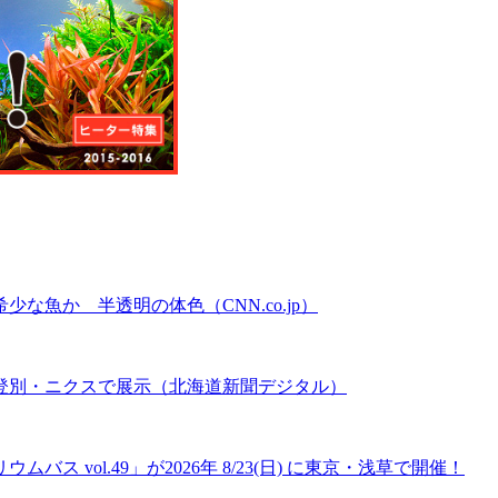
魚か 半透明の体色（CNN.co.jp）
登別・ニクスで展示（北海道新聞デジタル）
 vol.49」が2026年 8/23(日) に東京・浅草で開催！