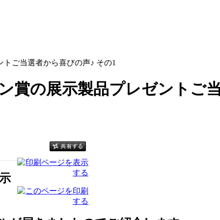
トご当選者から喜びの声♪ その1
ン賞の展示製品プレゼントご当選
示